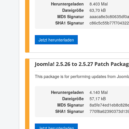
Heruntergeladen
8.403 Mal
Dateigröße
63,70 kB
MD5 Signatur
aaaca8e3c80635df0
SHA1 Signatur
c86c5c55b77f70432
Jetzt herunterladen
Joomla! 2.5.26 to 2.5.27 Patch Package
This package is for performing updates from Joomla
Heruntergeladen
4.140 Mal
Dateigröße
57,17 kB
MD5 Signatur
8a5fe74ed1eb8c828
SHA1 Signatur
770f8a62390373d13
Jetzt herunterladen