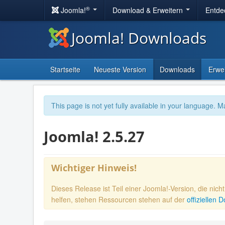
®
Joomla!
Download & Erweitern
Entde
Joomla! Downloads
Startseite
Neueste Version
Downloads
Erwe
This page is not yet fully available in your language. M
Joomla! 2.5.27
Wichtiger Hinweis!
Dieses Release ist Teil einer Joomla!-Version, die nic
helfen, stehen Ressourcen stehen auf der
offiziellen