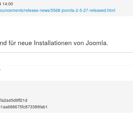
4 14:00
nouncements/release-news/5568-joomla-2-5-27-released.html
nd für neue Installationen von Joomla.
7
fa2a45d9ff21d
81aa688675fc873389fab1