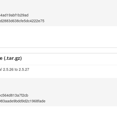
a4ad19abf1b29ad
2d2883d638cfe5dc4222e75
 (.tar.gz)
! 2.5.26 to 2.5.27
ec564d813a7f2cb
983aade9bdd9d2c1968fade