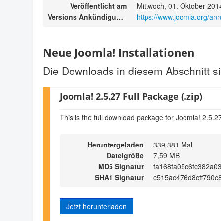
Veröffentlicht am
Mittwoch, 01. Oktober 201
Versions Ankündigungen
https://www.joomla.org/an
Neue Joomla! Installationen
Die Downloads in diesem Abschnitt si
Joomla! 2.5.27 Full Package (.zip)
This is the full download package for Joomla! 2.5.2
Heruntergeladen
339.381 Mal
Dateigröße
7,59 MB
MD5 Signatur
fa168fa05c6fc382a03
SHA1 Signatur
c515ac476d8cff790c
Jetzt herunterladen