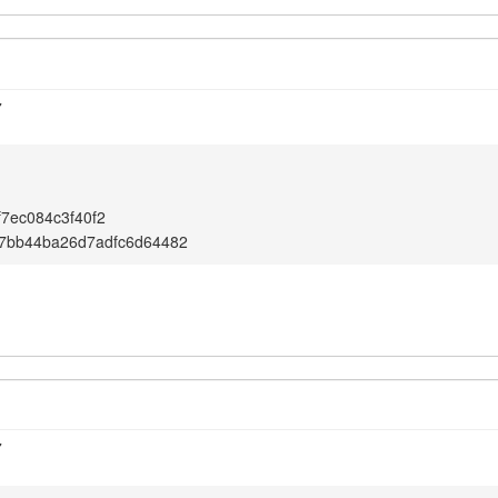
7
f7ec084c3f40f2
97bb44ba26d7adfc6d64482
7