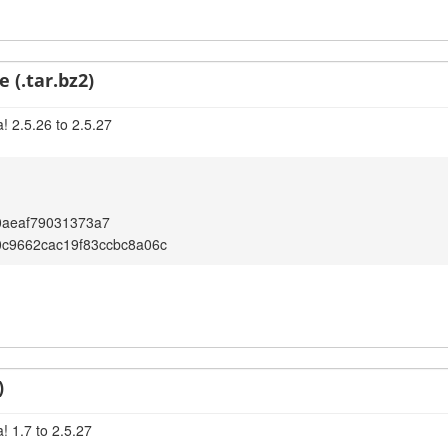
 (.tar.bz2)
! 2.5.26 to 2.5.27
0aeaf79031373a7
c9662cac19f83ccbc8a06c
)
! 1.7 to 2.5.27