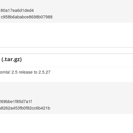
180a17ea6d1ded4
1c958b6ababce8698b07988
(.tar.gz)
omla! 2.5 release to 2.5.27
269bbe1f85d7a1f
a8262a453fb0f82cc6b421b