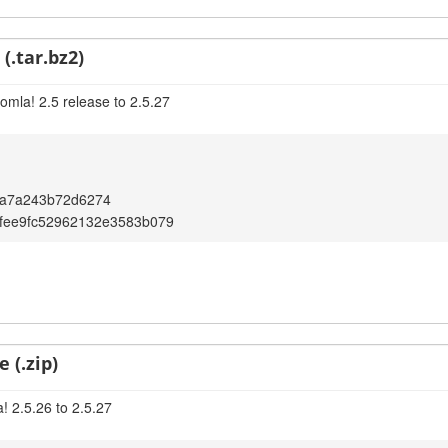
(.tar.bz2)
omla! 2.5 release to 2.5.27
8a7a243b72d6274
fee9fc52962132e3583b079
 (.zip)
! 2.5.26 to 2.5.27