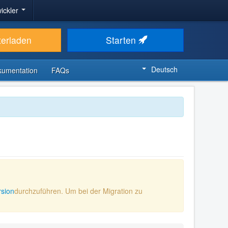
ickler
terladen
Starten
Deutsch
kumentation
FAQs
rsion
durchzuführen. Um bei der Migration zu