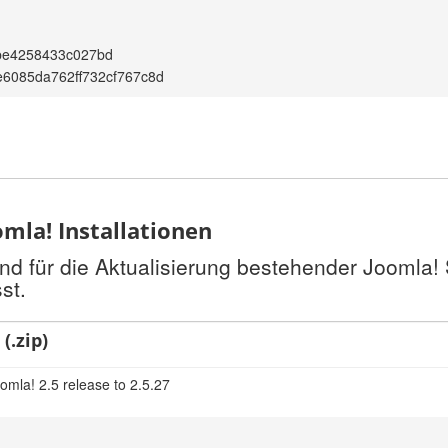
be4258433c027bd
6085da762ff732cf767c8d
mla! Installationen
nd für die Aktualisierung bestehender Joomla!
st.
(.zip)
omla! 2.5 release to 2.5.27