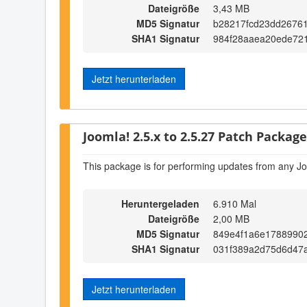
Dateigröße
3,43 MB
MD5 Signatur
b28217fcd23dd2676
SHA1 Signatur
984f28aaea20ede72
Jetzt herunterladen
Joomla! 2.5.x to 2.5.27 Patch Package 
This package is for performing updates from any Jo
Heruntergeladen
6.910 Mal
Dateigröße
2,00 MB
MD5 Signatur
849e4f1a6e1788990
SHA1 Signatur
031f389a2d75d6d47
Jetzt herunterladen