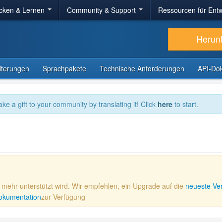
cken & Lernen
Community & Support
Ressourcen für Entw
Herun
iterungen
Sprachpakete
Technische Anforderungen
API-Do
ake a gift to your community by translating it! Click
here
to start.
ht mehr unterstützt wird. Wir empfehlen, ein Upgrade auf die
neueste Ve
 Dokumentation
zur Verfügung