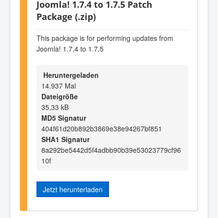
Joomla! 1.7.4 to 1.7.5 Patch
Package (.zip)
This package is for performing updates from
Joomla! 1.7.4 to 1.7.5
Heruntergeladen
14.937 Mal
Dateigröße
35,33 kB
MD5 Signatur
404f61d20b892b3869e38e94267bf851
SHA1 Signatur
8a292be5442d5f4adbb90b39e53023779cf96
10f
Jetzt herunterladen