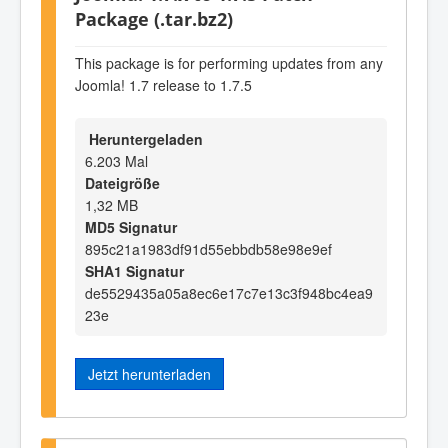
Package (.tar.bz2)
This package is for performing updates from any
Joomla! 1.7 release to 1.7.5
Heruntergeladen
6.203 Mal
Dateigröße
1,32 MB
MD5 Signatur
895c21a1983df91d55ebbdb58e98e9ef
SHA1 Signatur
de5529435a05a8ec6e17c7e13c3f948bc4ea9
23e
Jetzt herunterladen