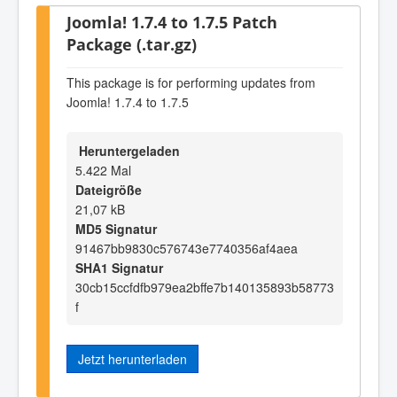
Joomla! 1.7.4 to 1.7.5 Patch
Package (.tar.gz)
This package is for performing updates from
Joomla! 1.7.4 to 1.7.5
Heruntergeladen
5.422 Mal
Dateigröße
21,07 kB
MD5 Signatur
91467bb9830c576743e7740356af4aea
SHA1 Signatur
30cb15ccfdfb979ea2bffe7b140135893b58773
f
Jetzt herunterladen