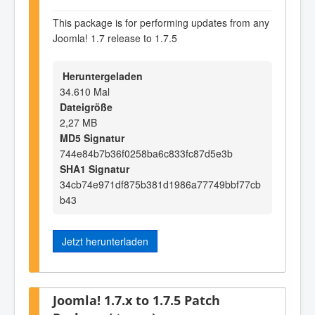
This package is for performing updates from any
Joomla! 1.7 release to 1.7.5
Heruntergeladen
34.610 Mal
Dateigröße
2,27 MB
MD5 Signatur
744e84b7b36f0258ba6c833fc87d5e3b
SHA1 Signatur
34cb74e971df875b381d1986a77749bbf77cb
b43
Jetzt herunterladen
Joomla! 1.7.x to 1.7.5 Patch