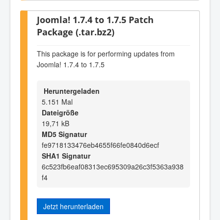
Joomla! 1.7.4 to 1.7.5 Patch
Package (.tar.bz2)
This package is for performing updates from
Joomla! 1.7.4 to 1.7.5
Heruntergeladen
5.151 Mal
Dateigröße
19,71 kB
MD5 Signatur
fe9718133476eb4655f66fe0840d6ecf
SHA1 Signatur
6c523fb6eaf08313ec695309a26c3f5363a938
f4
Jetzt herunterladen