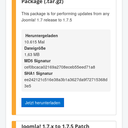
Package (.tar.gz)
This package is for performing updates from any
Joomla! 1.7 release to 1.7.5
Heruntergeladen
10.615 Mal
Dateigröße
1,63 MB
MD5 Signatur
cef0bcaca02169a2708eceb55eed71a8
SHA1 Signatur
ee242121c516e38a3b1a3627da9f72715368d
3e5
Jetzt herunterladen
Joomla! 1.7.x to 1.7.5 Patch