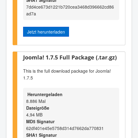
7dd4ce673d1221b720cea3468d396662cd86
ad7a
Jetzt herunterladen
Joomla! 1.7.5 Full Package (.tar.gz)
This is the full download package for Joomla!
1.7.5
Heruntergeladen
8.886 Mal
Dateigröße
4,94 MB
MD5 Signatur
62df401e45e5758d314d7662da770831
SHA1 Signatur