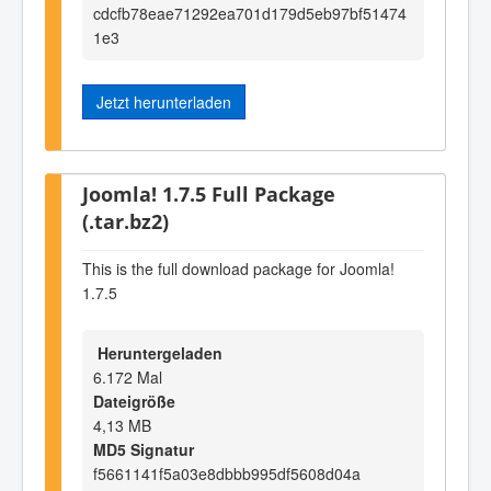
cdcfb78eae71292ea701d179d5eb97bf51474
1e3
Jetzt herunterladen
Joomla! 1.7.5 Full Package
(.tar.bz2)
This is the full download package for Joomla!
1.7.5
Heruntergeladen
6.172 Mal
Dateigröße
4,13 MB
MD5 Signatur
f5661141f5a03e8dbbb995df5608d04a