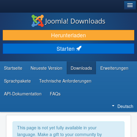
®
JOOMLA!
Joomla! Downloads
DOWNLOAD & ERWEITERN
Herunterladen
ENTDECKEN & LERNEN
Starten
COMMUNITY & SUPPORT
RESSOURCEN FÜR ENTWICKLER
Startseite
Neueste Version
Downloads
Erweiterungen
Sprachpakete
Technische Anforderungen
API-Dokumentation
FAQs
Deutsch
This page is not yet fully available in your
language. Make a gift to your community by