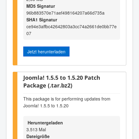
MD5 Signatur
96b883570e71aef498164207a66d735a
SHA1 Signatur
ce94e3affbc42642803a3cc74a2661de0bb77e
07
Jetzt herunterladen
Joomla! 1.5.5 to 1.5.20 Patch
Package (.tar.bz2)
This package is for performing updates from
Joomla! 1.5.5 to 1.5.20
Heruntergeladen
3.513 Mal
Dateigröße