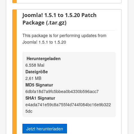
Joomla! 1.5.1 to 1.5.20 Patch
Package (.tar.gz)
This package is for performing updates from
Joomla! 1.5.1 to 1.5.20
Heruntergeladen
6.558 Mal
Dateigröße
2,61 MB
MD5 Signatur
6dbfa18d7a9fc5bbea0b4330b596acc7
SHA1 Signatur
e4ada741e59c8a755f4d744f084bc16e9b322
5dc
Jetzt herunterladen