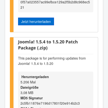
0f57a023557ac99efbce129a2f5b2d8c968ec5
21
Jetzt herunterladen
Joomla! 1.5.4 to 1.5.20 Patch
Package (.zip)
This package is for performing updates from
Joomla! 1.5.4 to 1.5.20
Heruntergeladen
5.206 Mal
Dateigröße
3,08 MB
MD5 Signatur
2c5fb11876e7196d17801f20e914b2c3