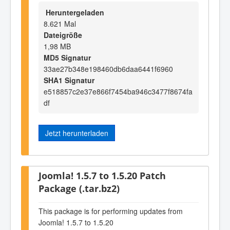
Heruntergeladen
8.621 Mal
Dateigröße
1,98 MB
MD5 Signatur
33ae27b348e198460db6daa6441f6960
SHA1 Signatur
e518857c2e37e866f7454ba946c3477f8674fa
df
Jetzt herunterladen
Joomla! 1.5.7 to 1.5.20 Patch
Package (.tar.bz2)
This package is for performing updates from
Joomla! 1.5.7 to 1.5.20