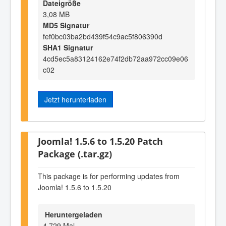
Dateigröße
3,08 MB
MD5 Signatur
fef0bc03ba2bd439f54c9ac5f806390d
SHA1 Signatur
4cd5ec5a83124162e74f2db72aa972cc09e06
c02
Jetzt herunterladen
Joomla! 1.5.6 to 1.5.20 Patch
Package (.tar.gz)
This package is for performing updates from
Joomla! 1.5.6 to 1.5.20
Heruntergeladen
4.729 Mal