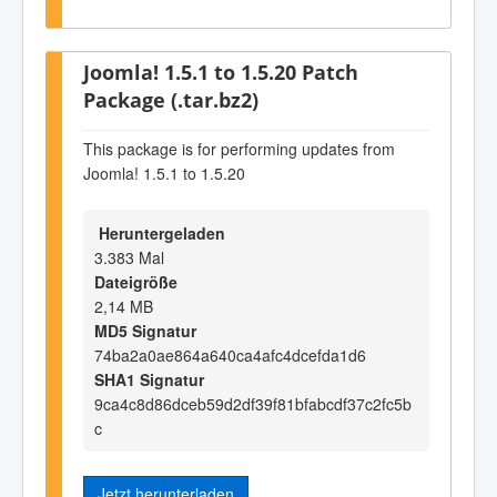
Joomla! 1.5.1 to 1.5.20 Patch
Package (.tar.bz2)
This package is for performing updates from
Joomla! 1.5.1 to 1.5.20
Heruntergeladen
3.383 Mal
Dateigröße
2,14 MB
MD5 Signatur
74ba2a0ae864a640ca4afc4dcefda1d6
SHA1 Signatur
9ca4c8d86dceb59d2df39f81bfabcdf37c2fc5b
c
Jetzt herunterladen