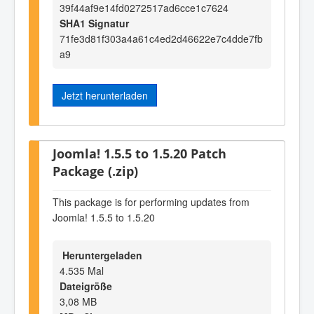
39f44af9e14fd0272517ad6cce1c7624
SHA1 Signatur
71fe3d81f303a4a61c4ed2d46622e7c4dde7fb
a9
Jetzt herunterladen
Joomla! 1.5.5 to 1.5.20 Patch
Package (.zip)
This package is for performing updates from
Joomla! 1.5.5 to 1.5.20
Heruntergeladen
4.535 Mal
Dateigröße
3,08 MB