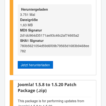
Heruntergeladen
3.751 Mal
Dateigröße
1,63 MB
MD5 Signatur
2d1dc964d35171ae93c46c2af74665a2
SHA1 Signatur
780b5621054d59d6f09b79565d1683b9468ee
782
Jetzt herunterladen
Joomla! 1.5.8 to 1.5.20 Patch
Package (.zip)
This package is for performing updates from
Joomla! 1.5.8 to 1.5.20