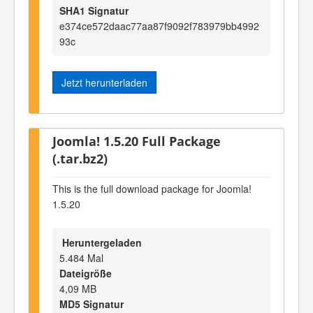
SHA1 Signatur
e374ce572daac77aa87f9092f783979bb4992
93c
Jetzt herunterladen
Joomla! 1.5.20 Full Package
(.tar.bz2)
This is the full download package for Joomla!
1.5.20
Heruntergeladen
5.484 Mal
Dateigröße
4,09 MB
MD5 Signatur