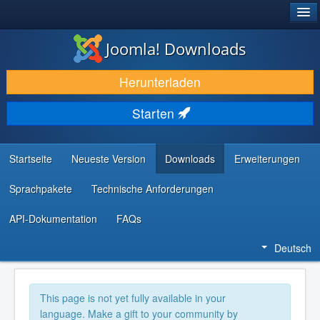
®
JOOMLA!
Joomla! Downloads
DOWNLOAD & ERWEITERN
Herunterladen
ENTDECKEN & LERNEN
Starten
COMMUNITY & SUPPORT
RESSOURCEN FÜR ENTWICKLER
Startseite
Neueste Version
Downloads
Erweiterungen
Sprachpakete
Technische Anforderungen
API-Dokumentation
FAQs
Deutsch
This page is not yet fully available in your
language. Make a gift to your community by