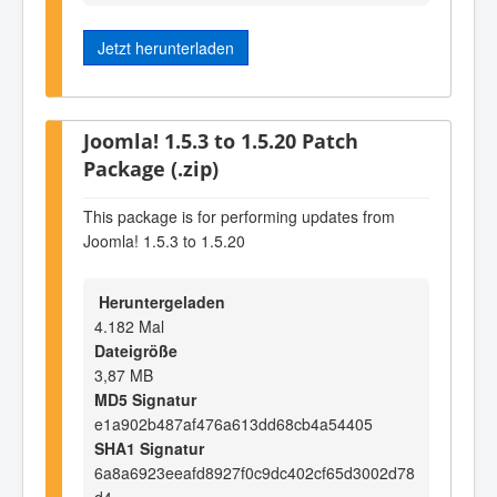
Jetzt herunterladen
Joomla! 1.5.3 to 1.5.20 Patch
Package (.zip)
This package is for performing updates from
Joomla! 1.5.3 to 1.5.20
Heruntergeladen
4.182 Mal
Dateigröße
3,87 MB
MD5 Signatur
e1a902b487af476a613dd68cb4a54405
SHA1 Signatur
6a8a6923eeafd8927f0c9dc402cf65d3002d78
d4