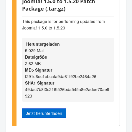
Joomla! 1.5.0 to 1.5.20 Patch
Package (.tar.gz)
This package is for performing updates from
Joomla! 1.5.0 to 1.5.20
Heruntergeladen
5.029 Mal
Dateigröße
2,62 MB
MD5 Signatur
f291d6ec1ebcafa9da61f92be2464a26
SHA1 Signatur
49dac7b8f0c216f526bda545a8e2adee70ae9
923
Jetzt herunterladen