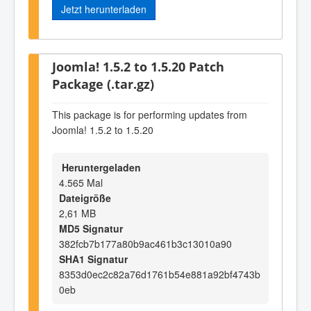
Jetzt herunterladen
Joomla! 1.5.2 to 1.5.20 Patch
Package (.tar.gz)
This package is for performing updates from
Joomla! 1.5.2 to 1.5.20
Heruntergeladen
4.565 Mal
Dateigröße
2,61 MB
MD5 Signatur
382fcb7b177a80b9ac461b3c13010a90
SHA1 Signatur
8353d0ec2c82a76d1761b54e881a92bf4743b
0eb