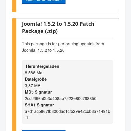
Joomla! 1.5.2 to 1.5.20 Patch
Package (.zip)
This package is for performing updates from
Joomla! 1.5.2 to 1.5.20
Heruntergeladen
8.588 Mal
Dateigröße
3,87 MB
MD5 Signatur
2ccf29f6a0b3d408ab7223e80c768350
SHA1 Signatur
a7d1acb867fb800dac1cf529e42cbb8a71491b
1f