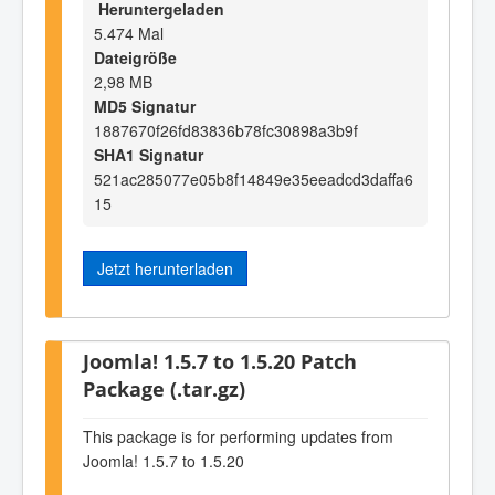
Heruntergeladen
5.474 Mal
Dateigröße
2,98 MB
MD5 Signatur
1887670f26fd83836b78fc30898a3b9f
SHA1 Signatur
521ac285077e05b8f14849e35eeadcd3daffa6
15
Jetzt herunterladen
Joomla! 1.5.7 to 1.5.20 Patch
Package (.tar.gz)
This package is for performing updates from
Joomla! 1.5.7 to 1.5.20