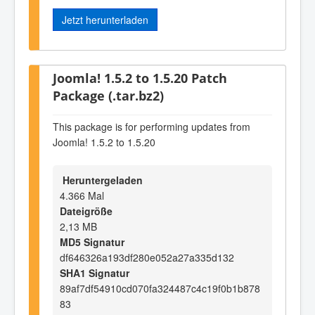
Jetzt herunterladen
Joomla! 1.5.2 to 1.5.20 Patch
Package (.tar.bz2)
This package is for performing updates from
Joomla! 1.5.2 to 1.5.20
Heruntergeladen
4.366 Mal
Dateigröße
2,13 MB
MD5 Signatur
df646326a193df280e052a27a335d132
SHA1 Signatur
89af7df54910cd070fa324487c4c19f0b1b878
83