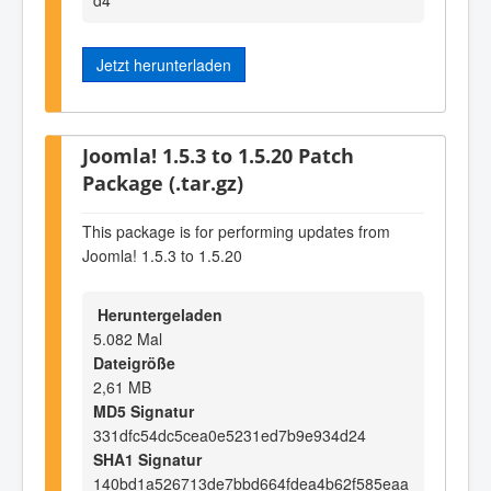
Jetzt herunterladen
Joomla! 1.5.3 to 1.5.20 Patch
Package (.tar.gz)
This package is for performing updates from
Joomla! 1.5.3 to 1.5.20
Heruntergeladen
5.082 Mal
Dateigröße
2,61 MB
MD5 Signatur
331dfc54dc5cea0e5231ed7b9e934d24
SHA1 Signatur
140bd1a526713de7bbd664fdea4b62f585eaa