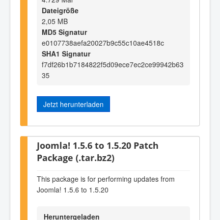
Dateigröße
2,05 MB
MD5 Signatur
e0107738aefa20027b9c55c10ae4518c
SHA1 Signatur
f7df26b1b7184822f5d09ece7ec2ce99942b63
35
Jetzt herunterladen
Joomla! 1.5.6 to 1.5.20 Patch
Package (.tar.bz2)
This package is for performing updates from
Joomla! 1.5.6 to 1.5.20
Heruntergeladen