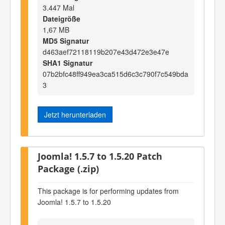
3.447 Mal
Dateigröße
1,67 MB
MD5 Signatur
d463aef72118119b207e43d472e3e47e
SHA1 Signatur
07b2bfc48ff949ea3ca515d6c3c790f7c549bda
3
Jetzt herunterladen
Joomla! 1.5.7 to 1.5.20 Patch
Package (.zip)
This package is for performing updates from
Joomla! 1.5.7 to 1.5.20