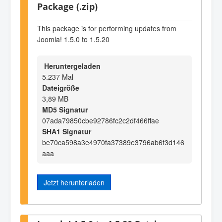
Package (.zip)
This package is for performing updates from
Joomla! 1.5.0 to 1.5.20
Heruntergeladen
5.237 Mal
Dateigröße
3,89 MB
MD5 Signatur
07ada79850cbe92786fc2c2df466ffae
SHA1 Signatur
be70ca598a3e4970fa37389e3796ab6f3d146
aaa
Jetzt herunterladen