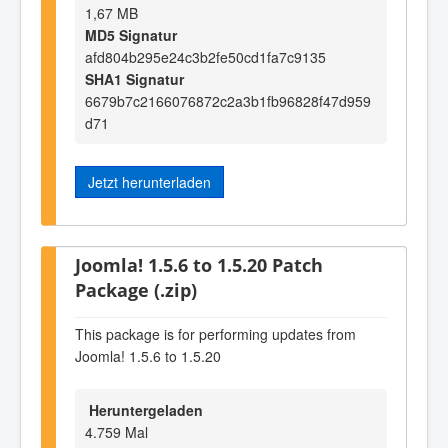
1,67 MB
MD5 Signatur
afd804b295e24c3b2fe50cd1fa7c9135
SHA1 Signatur
6679b7c2166076872c2a3b1fb96828f47d959
d71
Jetzt herunterladen
Joomla! 1.5.6 to 1.5.20 Patch
Package (.zip)
This package is for performing updates from
Joomla! 1.5.6 to 1.5.20
Heruntergeladen
4.759 Mal