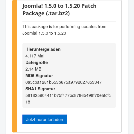
Joomla! 1.5.0 to 1.5.20 Patch
Package (.tar.bz2)
This package is for performing updates from
Joomla! 1.5.0 to 1.5.20
Heruntergeladen
4.117 Mal
Dateigröße
2,14 MB
MD5 Signatur
0a5cba1281b553b675a9792027653347
SHA1 Signatur
581825904411b75f477bc87865498f70eafcfc
18
Jetzt herunterladen