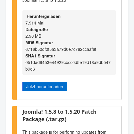
Heruntergeladen
7.914 Mal
Dateigröße
2,98 MB
MD5 Signatur
6716b50df0f5a3a79d0e7c762ccaaf6f
SHA1 Signatur
051dad9453e44929cbcc0d5e19d18a9db547
b9d6
Jetzt herunterladen
Joomla! 1.5.8 to 1.5.20 Patch
Package (.tar.gz)
This package is for performing updates from