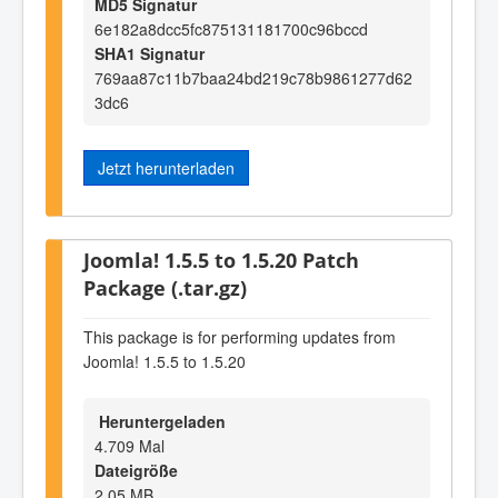
MD5 Signatur
6e182a8dcc5fc875131181700c96bccd
SHA1 Signatur
769aa87c11b7baa24bd219c78b9861277d62
3dc6
Jetzt herunterladen
Joomla! 1.5.5 to 1.5.20 Patch
Package (.tar.gz)
This package is for performing updates from
Joomla! 1.5.5 to 1.5.20
Heruntergeladen
4.709 Mal
Dateigröße
2,05 MB