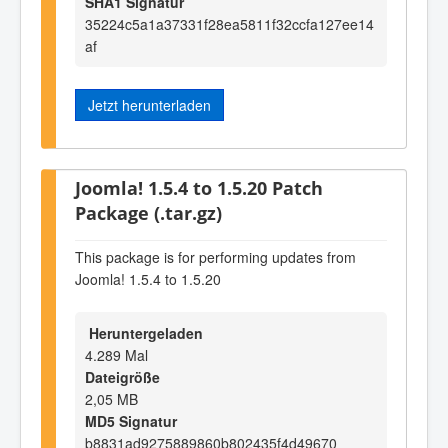
SHA1 Signatur
35224c5a1a37331f28ea5811f32ccfa127ee14
af
Jetzt herunterladen
Joomla! 1.5.4 to 1.5.20 Patch
Package (.tar.gz)
This package is for performing updates from
Joomla! 1.5.4 to 1.5.20
Heruntergeladen
4.289 Mal
Dateigröße
2,05 MB
MD5 Signatur
b8831ad9275889860b802435f4d49670