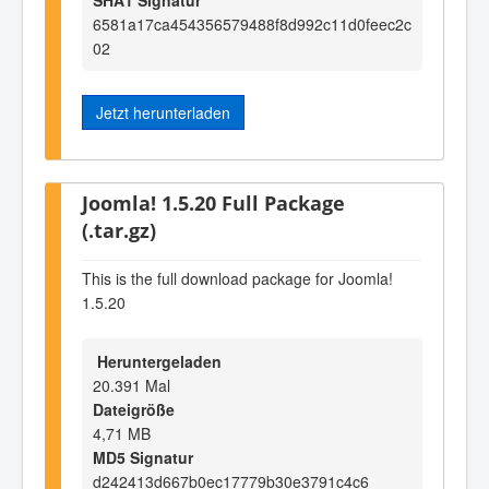
6581a17ca454356579488f8d992c11d0feec2c
02
Jetzt herunterladen
Joomla! 1.5.20 Full Package
(.tar.gz)
This is the full download package for Joomla!
1.5.20
Heruntergeladen
20.391 Mal
Dateigröße
4,71 MB
MD5 Signatur
d242413d667b0ec17779b30e3791c4c6