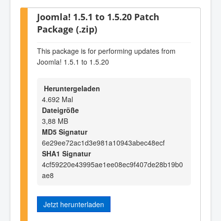
Joomla! 1.5.1 to 1.5.20 Patch
Package (.zip)
This package is for performing updates from
Joomla! 1.5.1 to 1.5.20
Heruntergeladen
4.692 Mal
Dateigröße
3,88 MB
MD5 Signatur
6e29ee72ac1d3e981a10943abec48ecf
SHA1 Signatur
4cf59220e43995ae1ee08ec9f407de28b19b0
ae8
Jetzt herunterladen