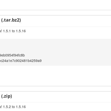
(.tar.bz2)
! 1.5.1 to 1.5.16
9eb0954f94fc8b
8ec24a1e7c902481b4259a9
(.zip)
! 1.5.2 to 1.5.16