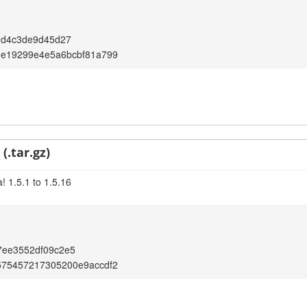
2d4c3de9d45d27
3e19299e4e5a6bcbf81a799
(.tar.gz)
! 1.5.1 to 1.5.16
7ee3552df09c2e5
575457217305200e9accdf2