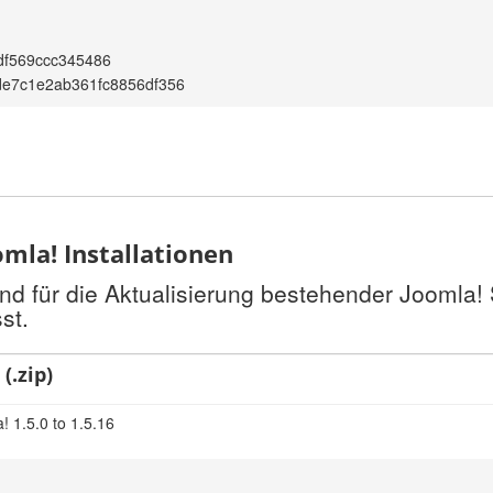
df569ccc345486
de7c1e2ab361fc8856df356
mla! Installationen
nd für die Aktualisierung bestehender Joomla!
st.
(.zip)
! 1.5.0 to 1.5.16