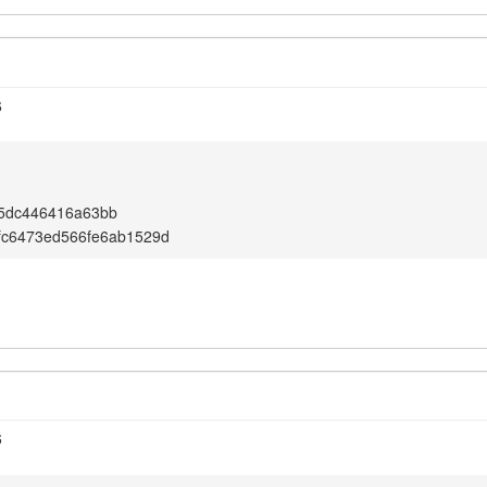
6
05dc446416a63bb
dfc6473ed566fe6ab1529d
6