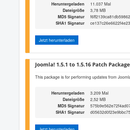
Heruntergeladen
11.037 Mal
Dateigröße
3,78 MB
MD5 Signatur
f6ff2139ca81db5986
SHA1 Signatur
ce137c26e6622f4e2
Jetzt herunterladen
Joomla! 1.5.1 to 1.5.16 Patch Package 
This package is for performing updates from Joomla
Heruntergeladen
3.209 Mal
Dateigröße
2,52 MB
MD5 Signatur
575b9e562e72f4ad0
SHA1 Signatur
d05632d0f23e9bbc7
Jetzt herunterladen