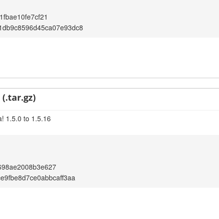
1fbae10fe7cf21
61db9c8596d45ca07e93dc8
(.tar.gz)
! 1.5.0 to 1.5.16
698ae2008b3e627
ce9fbe8d7ce0abbcaff3aa