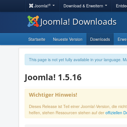
®
Joomla!
Download & Erweitern
Entde
Joomla! Downloads
Startseite
Neueste Version
Downloads
Erwe
This page is not yet fully available in your language. M
Joomla! 1.5.16
Wichtiger Hinweis!
Dieses Release ist Teil einer Joomla!-Version, die nic
helfen, stehen Ressourcen stehen auf der
offiziellen