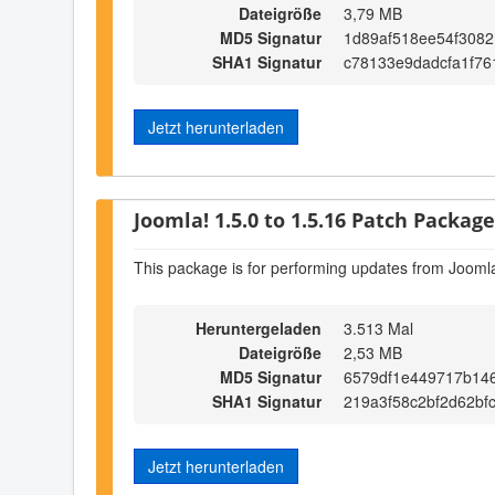
Dateigröße
3,79 MB
MD5 Signatur
1d89af518ee54f3082
SHA1 Signatur
c78133e9dadcfa1f7
Jetzt herunterladen
Joomla! 1.5.0 to 1.5.16 Patch Package 
This package is for performing updates from Joomla
Heruntergeladen
3.513 Mal
Dateigröße
2,53 MB
MD5 Signatur
6579df1e449717b14
SHA1 Signatur
219a3f58c2bf2d62bf
Jetzt herunterladen