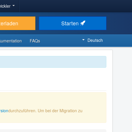
ickler
terladen
Starten
Deutsch
kumentation
FAQs
rsion
durchzuführen. Um bei der Migration zu