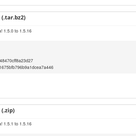
(.tar.bz2)
! 1.5.0 to 1.5.16
48470cff8a23d27
1675bfb796b9a1dcea7a446
(.zip)
! 1.5.1 to 1.5.16