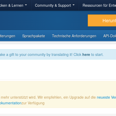
cken & Lernen
Community & Support
Ressourcen für Entw
Herun
iterungen
Sprachpakete
Technische Anforderungen
API-Do
ake a gift to your community by translating it! Click
here
to start.
ht mehr unterstützt wird. Wir empfehlen, ein Upgrade auf die
neueste Ve
 Dokumentation
zur Verfügung