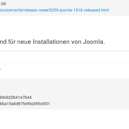
4:00
nnouncements/release-news/5259-joomla-1516-released.html
nd für neue Installationen von Joomla.
6
a69c622b41e7b44
66a15a6d97fe99a395c0f31