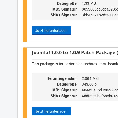
Dateigröße
1,33 MB
MD5 Signatur
0659006cc5cba8235
SHA1 Signatur
3bb4537182d22f064
Jetzt herunterladen
Joomla! 1.0.0 to 1.0.9 Patch Package (
This package is for performing updates from Joomla!
Heruntergeladen
2.964 Mal
Dateigröße
343,00 b
MD5 Signatur
a044f313bd930e66b
SHA1 Signatur
4ddfe2c0b2f5bbb615
Jetzt herunterladen