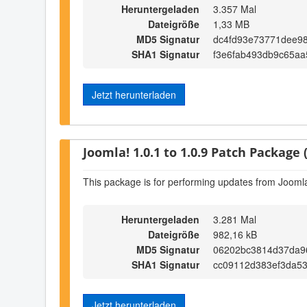
Heruntergeladen
3.357 Mal
Dateigröße
1,33 MB
MD5 Signatur
dc4fd93e73771dee9
SHA1 Signatur
f3e6fab493db9c65a
Jetzt herunterladen
Joomla! 1.0.1 to 1.0.9 Patch Package (
This package is for performing updates from Joomla!
Heruntergeladen
3.281 Mal
Dateigröße
982,16 kB
MD5 Signatur
06202bc3814d37da9
SHA1 Signatur
cc09112d383ef3da53
Jetzt herunterladen