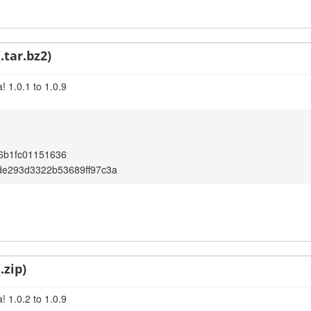
.tar.bz2)
 1.0.1 to 1.0.9
66b1fc01151636
de293d3322b53689ff97c3a
.zip)
 1.0.2 to 1.0.9