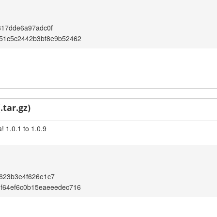
817dde6a97adc0f
a51c5c2442b3bf8e9b52462
.tar.gz)
 1.0.1 to 1.0.9
623b3e4f626e1c7
f64ef6c0b15eaeeedec716