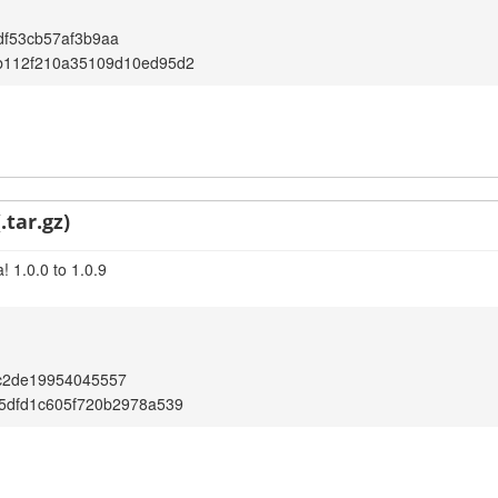
df53cb57af3b9aa
b112f210a35109d10ed95d2
.tar.gz)
 1.0.0 to 1.0.9
c2de19954045557
5dfd1c605f720b2978a539