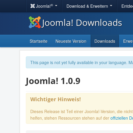
®
Joomla!
Download & Erweitern
Entde
Joomla! Downloads
Startseite
Neueste Version
Downloads
Erwe
This page is not yet fully available in your language. M
Joomla! 1.0.9
Wichtiger Hinweis!
Dieses Release ist Teil einer Joomla!-Version, die nic
helfen, stehen Ressourcen stehen auf der
offiziellen