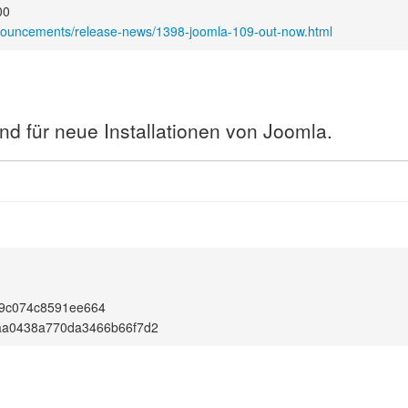
00
nnouncements/release-news/1398-joomla-109-out-now.html
nd für neue Installationen von Joomla.
9c074c8591ee664
aa0438a770da3466b66f7d2