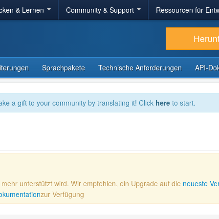
cken & Lernen
Community & Support
Ressourcen für Entw
Herun
iterungen
Sprachpakete
Technische Anforderungen
API-Do
ake a gift to your community by translating it! Click
here
to start.
ht mehr unterstützt wird. Wir empfehlen, ein Upgrade auf die
neueste Ve
 Dokumentation
zur Verfügung