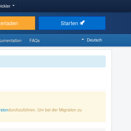
ickler
terladen
Starten
Deutsch
kumentation
FAQs
rsion
durchzuführen. Um bei der Migration zu