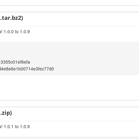
.tar.bz2)
 1.0.0 to 1.0.9
13355c01ef6efa
d4e8e6e1b00714e3fec77d0
.zip)
 1.0.1 to 1.0.9