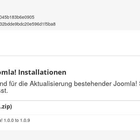
9045b183b6e0905
32bdde9bdc20e596d1f5ba8
mla! Installationen
nd für die Aktualisierung bestehender Joomla!
st.
.zip)
 1.0.0 to 1.0.9