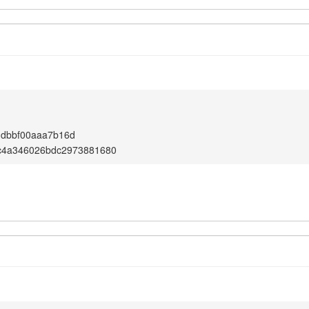
ddbbf00aaa7b16d
fc4a346026bdc2973881680