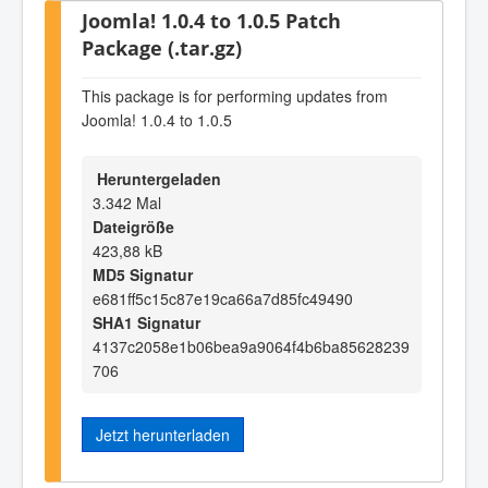
Joomla! 1.0.4 to 1.0.5 Patch
Package (.tar.gz)
This package is for performing updates from
Joomla! 1.0.4 to 1.0.5
Heruntergeladen
3.342 Mal
Dateigröße
423,88 kB
MD5 Signatur
e681ff5c15c87e19ca66a7d85fc49490
SHA1 Signatur
4137c2058e1b06bea9a9064f4b6ba85628239
706
Jetzt herunterladen