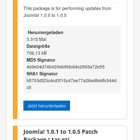
This package is for performing updates from
Joomla! 1.0.0 to 1.0.5
Heruntergeladen
3.315 Mal
Dateigröße
706,13 kB
MD5 Signatur
4e9e04d746420eb9fdc64c2993a72e55
SHA1 Signatur
b5703df23c4cd3f15c47ae77a26ed84dfc544d
c5
Jetzt herunterladen
Joomla! 1.0.1 to 1.0.5 Patch
Package (.tar.gz)