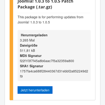
Joomla! 1.0.3 to 1.0.5 Patch
Package (.tar.gz)
This package is for performing updates from
Joomla! 1.0.3 to 1.0.5
Heruntergeladen
3.265 Mal
Dateigröße
511,81 kB
MD5 Signatur
f22f1f3f7f45a8b6aac7f5a32359a800
SHA1 Signatur
1757fa4ca688f28440367d31ebbf2a852249d2
f9
Jetzt herunterladen