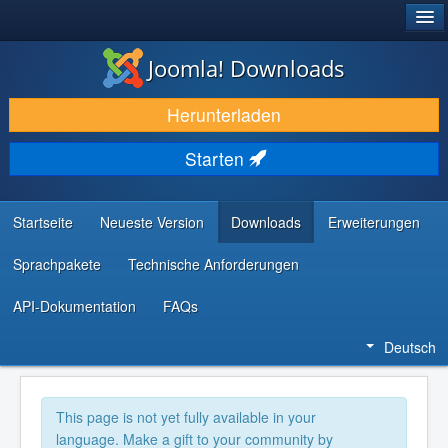
®
JOOMLA!
Joomla! Downloads
DOWNLOAD & ERWEITERN
Herunterladen
ENTDECKEN & LERNEN
Starten
COMMUNITY & SUPPORT
RESSOURCEN FÜR ENTWICKLER
Startseite
Neueste Version
Downloads
Erweiterungen
Sprachpakete
Technische Anforderungen
API-Dokumentation
FAQs
Deutsch
This page is not yet fully available in your
language. Make a gift to your community by