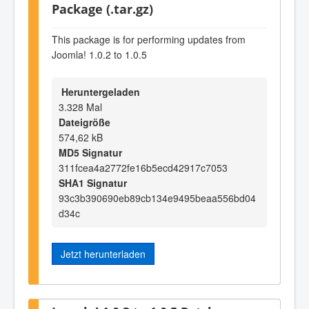
Package (.tar.gz)
This package is for performing updates from
Joomla! 1.0.2 to 1.0.5
Heruntergeladen
3.328 Mal
Dateigröße
574,62 kB
MD5 Signatur
311fcea4a2772fe16b5ecd42917c7053
SHA1 Signatur
93c3b390690eb89cb134e9495beaa556bd04
d34c
Jetzt herunterladen