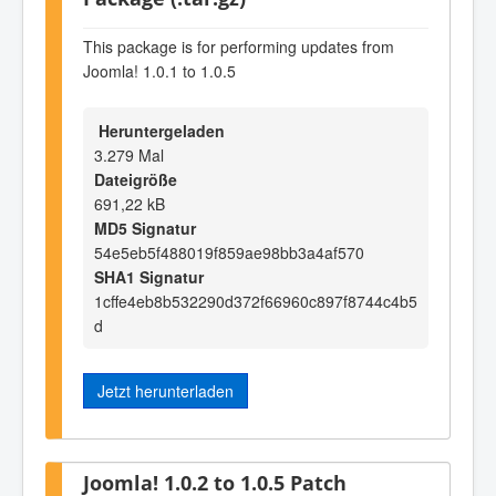
This package is for performing updates from
Joomla! 1.0.1 to 1.0.5
Heruntergeladen
3.279 Mal
Dateigröße
691,22 kB
MD5 Signatur
54e5eb5f488019f859ae98bb3a4af570
SHA1 Signatur
1cffe4eb8b532290d372f66960c897f8744c4b5
d
Jetzt herunterladen
Joomla! 1.0.2 to 1.0.5 Patch