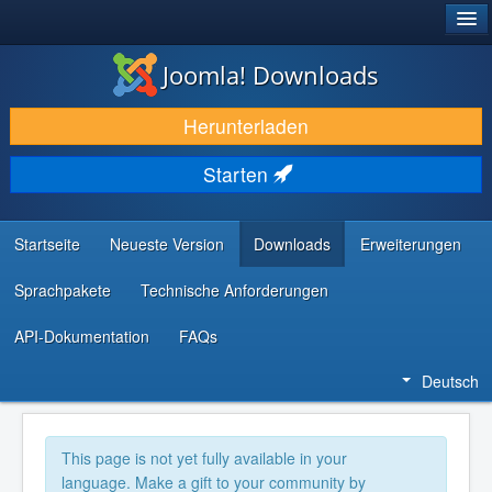
®
JOOMLA!
Joomla! Downloads
DOWNLOAD & ERWEITERN
Herunterladen
ENTDECKEN & LERNEN
Starten
COMMUNITY & SUPPORT
RESSOURCEN FÜR ENTWICKLER
Startseite
Neueste Version
Downloads
Erweiterungen
Sprachpakete
Technische Anforderungen
API-Dokumentation
FAQs
Deutsch
This page is not yet fully available in your
language. Make a gift to your community by