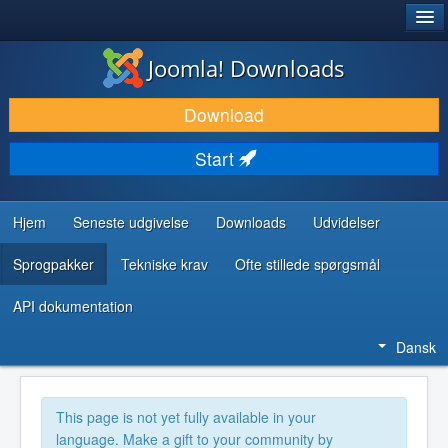
®
JOOMLA!
Joomla! Downloads
DOWNLOAD & UDVID
Download
OPDAG & LÆR
Start
FÆLLESSKABET & SUPPORT
UDVIKLERRESSOURCER
Hjem
Seneste udgivelse
Downloads
Udvidelser
Sprogpakker
Tekniske krav
Ofte stillede spørgsmål
API dokumentation
Dansk
This page is not yet fully available in your
language. Make a gift to your community by