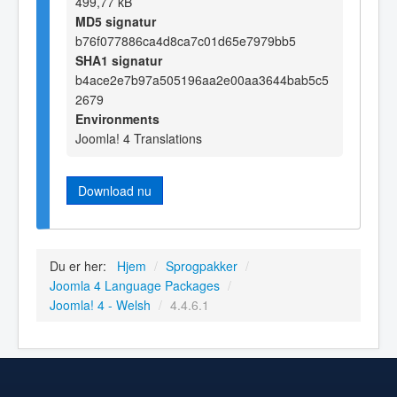
499,77 kB
MD5 signatur
b76f077886ca4d8ca7c01d65e7979bb5
SHA1 signatur
b4ace2e7b97a505196aa2e00aa3644bab5c5
2679
Environments
Joomla! 4 Translations
Download nu
Du er her:
Hjem
/
Sprogpakker
/
Joomla 4 Language Packages
/
Joomla! 4 - Welsh
/
4.4.6.1