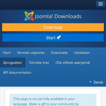
®
JOOMLA!
Joomla! Downloads
DOWNLOAD & UDVID
Download
OPDAG & LÆR
Start
FÆLLESSKABET & SUPPORT
UDVIKLERRESSOURCER
Hjem
Seneste udgivelse
Downloads
Udvidelser
Sprogpakker
Tekniske krav
Ofte stillede spørgsmål
API dokumentation
Dansk
This page is not yet fully available in your
language. Make a gift to your community by