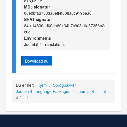
813,05 kB
MD5 signatur
00e0bfad7333a0eff4f608a6c919bea0
SHA1 signatur
84e1f4839ed09da80134b7c90810a67356b2e
c0c
Environments
Joomla! 4 Translations
Download nu
Du er her:
Hjem
/
Sprogpakker
/
Joomla 4 Language Packages
/
Joomla! 4 - Thai
/
4.2.1.1