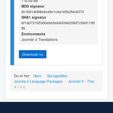
776,09 kB
MD5 signatur
8c1b914b88e4c49e1c4a165e2f4c9370
SHA1 signatur
bf1a07319530be6e5e640094208d7c56d17d9
ff5
Environments
Joomla! 4 Translations
Download nu
Du er her:
Hjem
/
Sprogpakker
/
Joomla 4 Language Packages
/
Joomla! 4 - Thai
/
4.1.0.2