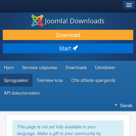
®
JOOMLA!
Joomla! Downloads
DOWNLOAD & UDVID
Download
OPDAG & LÆR
Start
FÆLLESSKABET & SUPPORT
UDVIKLERRESSOURCER
Hjem
Seneste udgivelse
Downloads
Udvidelser
Sprogpakker
Tekniske krav
Ofte stillede spørgsmål
API dokumentation
Dansk
This page is not yet fully available in your
language. Make a gift to your community by