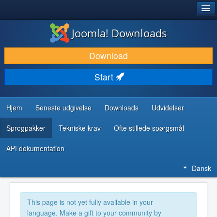
®
JOOMLA!
Joomla! Downloads
DOWNLOAD & UDVID
Download
OPDAG & LÆR
Start
FÆLLESSKABET & SUPPORT
UDVIKLERRESSOURCER
Hjem
Seneste udgivelse
Downloads
Udvidelser
Sprogpakker
Tekniske krav
Ofte stillede spørgsmål
API dokumentation
Dansk
This page is not yet fully available in your
language. Make a gift to your community by