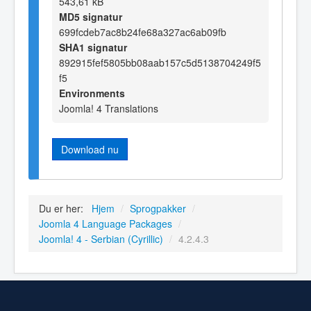
543,61 kB
MD5 signatur
699fcdeb7ac8b24fe68a327ac6ab09fb
SHA1 signatur
892915fef5805bb08aab157c5d5138704249f5
f5
Environments
Joomla! 4 Translations
Download nu
Du er her:
Hjem
/
Sprogpakker
/
Joomla 4 Language Packages
/
Joomla! 4 - Serbian (Cyrillic)
/
4.2.4.3