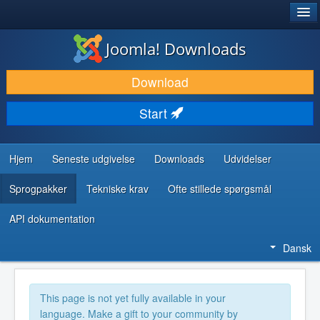
®
JOOMLA!
Joomla! Downloads
DOWNLOAD & UDVID
Download
OPDAG & LÆR
Start
FÆLLESSKABET & SUPPORT
UDVIKLERRESSOURCER
Hjem
Seneste udgivelse
Downloads
Udvidelser
Sprogpakker
Tekniske krav
Ofte stillede spørgsmål
API dokumentation
Dansk
This page is not yet fully available in your
language. Make a gift to your community by