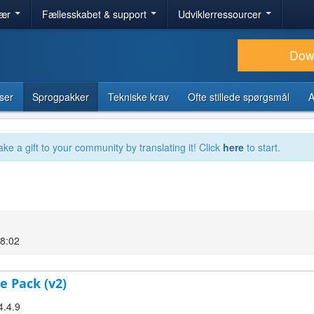
lær
Fællesskabet & support
Udviklerressourcer
Dow
ser
Sprogpakker
Tekniske krav
Ofte stillede spørgsmål
A
ake a gift to your community by translating it! Click
here
to start.
18:02
e Pack (v2)
4.4.9