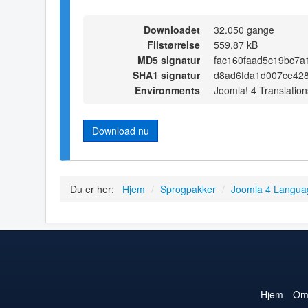
Downloadet
32.050 gange
Filstørrelse
559,87 kB
MD5 signatur
fac160faad5c19bc7a
SHA1 signatur
d8ad6fda1d007ce428
Environments
Joomla! 4 Translation
Download nu
Du er her:
Hjem
/
Sprogpakker
/
Joomla 4 Langua
Hjem
O