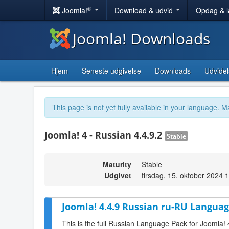
®
Joomla!
Download & udvid
Opdag & 
Joomla! Downloads
Hjem
Seneste udgivelse
Downloads
Udvidel
This page is not yet fully available in your language. M
Joomla! 4 - Russian 4.4.9.2
Stable
Maturity
Stable
Udgivet
tirsdag, 15. oktober 2024 
Joomla! 4.4.9 Russian ru-RU Languag
This is the full Russian Language Pack for Joomla! 