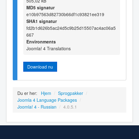
505,02 kB
MD5 signatur
e10b97563d82730b66df1c93821ee319
SHA1 signatur
fd2b1d626b5ac24d5c9b25d15507ac4ac06a5
667
Environments
Joomla! 4 Translations
Download nu
Du er her:
Hjem
/
Sprogpakker
/
Joomla 4 Language Packages
/
Joomla! 4 - Russian
/
4.0.5.1