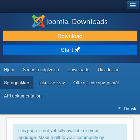
®
JOOMLA!
Joomla! Downloads
DOWNLOAD & UDVID
Download
OPDAG & LÆR
Start
FÆLLESSKABET & SUPPORT
UDVIKLERRESSOURCER
Hjem
Seneste udgivelse
Downloads
Udvidelser
Sprogpakker
Tekniske krav
Ofte stillede spørgsmål
API dokumentation
Dansk
This page is not yet fully available in your
language. Make a gift to your community by