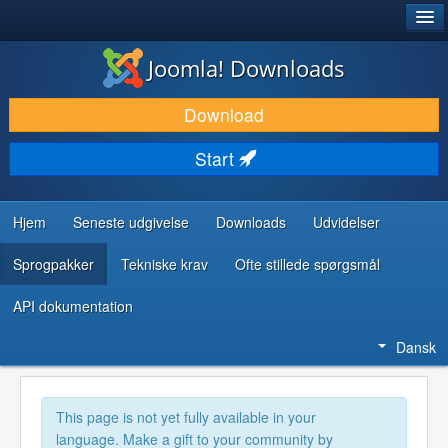
®
JOOMLA!
Joomla! Downloads
DOWNLOAD & UDVID
Download
OPDAG & LÆR
Start
FÆLLESSKABET & SUPPORT
UDVIKLERRESSOURCER
Hjem
Seneste udgivelse
Downloads
Udvidelser
Sprogpakker
Tekniske krav
Ofte stillede spørgsmål
API dokumentation
Dansk
This page is not yet fully available in your
language. Make a gift to your community by