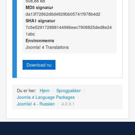
508,88 kB
MD5 signatur
da13f72862d6d4829bb05741f978b4d2
SHA1 signatur
7c5e529172888144986eec7908825ded8e24
1abc
Environments
Joomla! 4 Translations
Download nu
Du er her:
Hjem
/
Sprogpakker
/
Joomla 4 Language Packages
/
Joomla! 4 - Russian
/
4.0.0.1