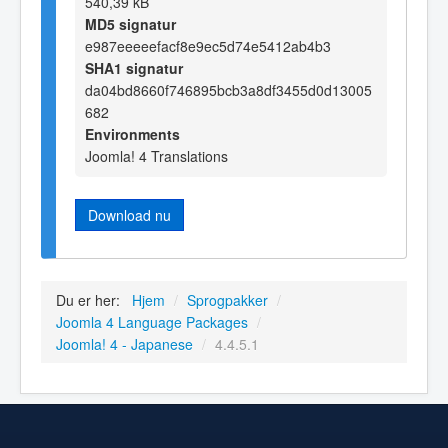
540,39 kB
MD5 signatur
e987eeeeefacf8e9ec5d74e5412ab4b3
SHA1 signatur
da04bd8660f746895bcb3a8df3455d0d13005
682
Environments
Joomla! 4 Translations
Download nu
Du er her:
Hjem
/
Sprogpakker
/
Joomla 4 Language Packages
/
Joomla! 4 - Japanese
/
4.4.5.1