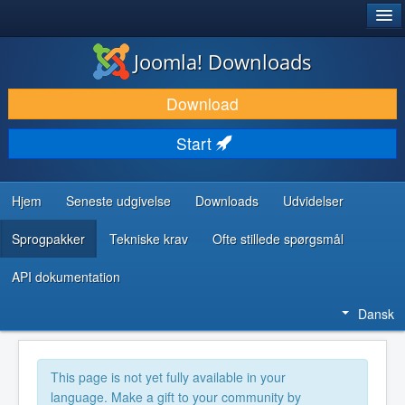
®
JOOMLA!
Joomla! Downloads
DOWNLOAD & UDVID
Download
OPDAG & LÆR
Start
FÆLLESSKABET & SUPPORT
UDVIKLERRESSOURCER
Hjem
Seneste udgivelse
Downloads
Udvidelser
Sprogpakker
Tekniske krav
Ofte stillede spørgsmål
API dokumentation
Dansk
This page is not yet fully available in your
language. Make a gift to your community by