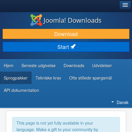
®
JOOMLA!
Joomla! Downloads
DOWNLOAD & UDVID
Download
OPDAG & LÆR
Start
FÆLLESSKABET & SUPPORT
UDVIKLERRESSOURCER
Hjem
Seneste udgivelse
Downloads
Udvidelser
Sprogpakker
Tekniske krav
Ofte stillede spørgsmål
API dokumentation
Dansk
This page is not yet fully available in your
language. Make a gift to your community by