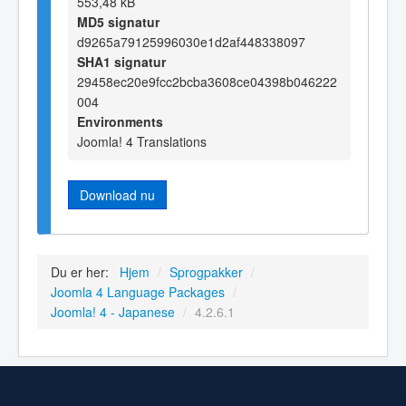
553,48 kB
MD5 signatur
d9265a79125996030e1d2af448338097
SHA1 signatur
29458ec20e9fcc2bcba3608ce04398b046222
004
Environments
Joomla! 4 Translations
Download nu
Du er her:
Hjem
/
Sprogpakker
/
Joomla 4 Language Packages
/
Joomla! 4 - Japanese
/
4.2.6.1