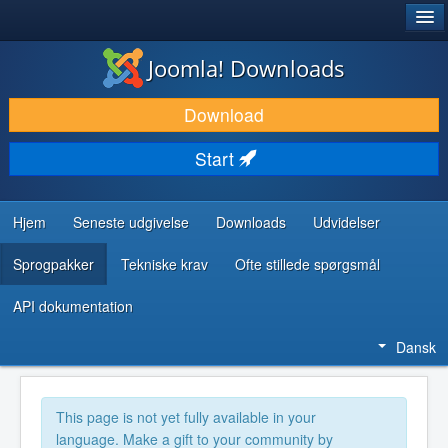
®
JOOMLA!
Joomla! Downloads
DOWNLOAD & UDVID
Download
OPDAG & LÆR
Start
FÆLLESSKABET & SUPPORT
UDVIKLERRESSOURCER
Hjem
Seneste udgivelse
Downloads
Udvidelser
Sprogpakker
Tekniske krav
Ofte stillede spørgsmål
API dokumentation
Dansk
This page is not yet fully available in your
language. Make a gift to your community by