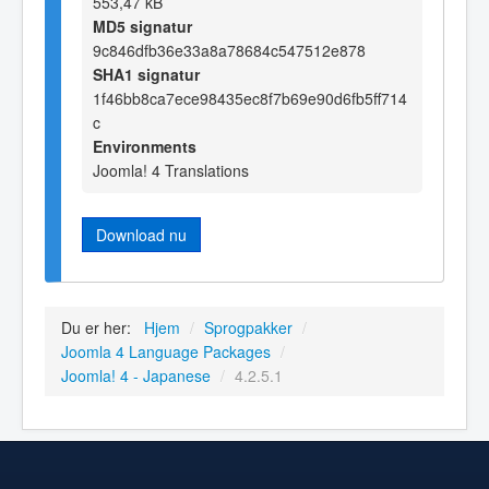
553,47 kB
MD5 signatur
9c846dfb36e33a8a78684c547512e878
SHA1 signatur
1f46bb8ca7ece98435ec8f7b69e90d6fb5ff714
c
Environments
Joomla! 4 Translations
Download nu
Du er her:
Hjem
/
Sprogpakker
/
Joomla 4 Language Packages
/
Joomla! 4 - Japanese
/
4.2.5.1