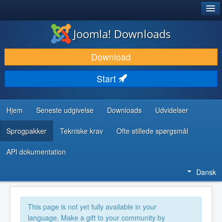
®
JOOMLA!
Joomla! Downloads
DOWNLOAD & UDVID
Download
OPDAG & LÆR
Start
FÆLLESSKABET & SUPPORT
UDVIKLERRESSOURCER
Hjem
Seneste udgivelse
Downloads
Udvidelser
Sprogpakker
Tekniske krav
Ofte stillede spørgsmål
API dokumentation
Dansk
This page is not yet fully available in your
language. Make a gift to your community by