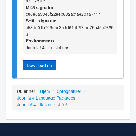
471,78 kB
MD5 signatur
c80e0a5345f22eeb682abfae204a7414
SHA1 signatur
c53dd01b709dac3a1d61df2f7fad75f4f5c7665
3
Environments
Joomla! 4 Translations
Download nu
Du er her:
Hjem
/
Sprogpakker
/
Joomla 4 Language Packages
/
Joomla! 4 - Italian
/
4.0.6.1