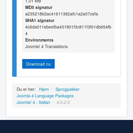
1,01 MB
MD5 signatur
a235218b2ac41611382afc1a2a07cefa
SHA1 signatur
4c6da011ebeefba431801f3c811f3f01db654fb
4
Environments
Joomla! 4 Translations
Download nu
Du er her:
Hjem
/
Sprogpakker
/
Joomla 4 Language Packages
/
Joomla! 4 - Italian
/
4.0.2.3