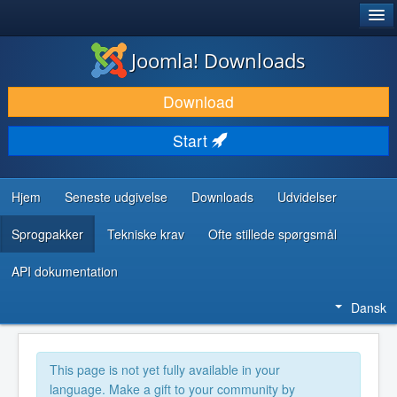
®
JOOMLA!
Joomla! Downloads
DOWNLOAD & UDVID
Download
OPDAG & LÆR
Start
FÆLLESSKABET & SUPPORT
UDVIKLERRESSOURCER
Hjem
Seneste udgivelse
Downloads
Udvidelser
Sprogpakker
Tekniske krav
Ofte stillede spørgsmål
API dokumentation
Dansk
This page is not yet fully available in your
language. Make a gift to your community by