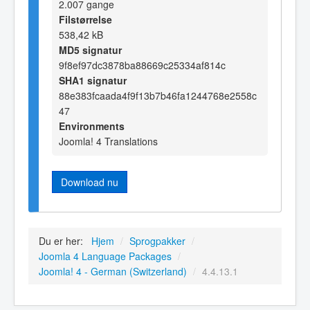
2.007 gange
Filstørrelse
538,42 kB
MD5 signatur
9f8ef97dc3878ba88669c25334af814c
SHA1 signatur
88e383fcaada4f9f13b7b46fa1244768e2558c
47
Environments
Joomla! 4 Translations
Download nu
Du er her:
Hjem
/
Sprogpakker
/
Joomla 4 Language Packages
/
Joomla! 4 - German (Switzerland)
/
4.4.13.1