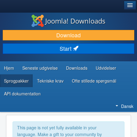
®
JOOMLA!
Joomla! Downloads
DOWNLOAD & UDVID
Download
OPDAG & LÆR
Start
FÆLLESSKABET & SUPPORT
UDVIKLERRESSOURCER
Hjem
Seneste udgivelse
Downloads
Udvidelser
Sprogpakker
Tekniske krav
Ofte stillede spørgsmål
API dokumentation
Dansk
This page is not yet fully available in your
language. Make a gift to your community by