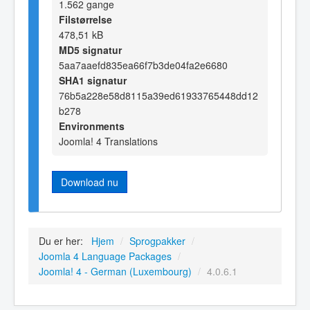
1.562 gange
Filstørrelse
478,51 kB
MD5 signatur
5aa7aaefd835ea66f7b3de04fa2e6680
SHA1 signatur
76b5a228e58d8115a39ed61933765448dd12
b278
Environments
Joomla! 4 Translations
Download nu
Du er her:
Hjem
/
Sprogpakker
/
Joomla 4 Language Packages
/
Joomla! 4 - German (Luxembourg)
/
4.0.6.1