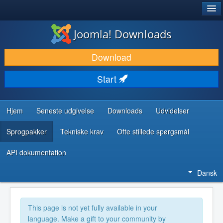
®
JOOMLA!
Joomla! Downloads
DOWNLOAD & UDVID
Download
OPDAG & LÆR
Start
FÆLLESSKABET & SUPPORT
UDVIKLERRESSOURCER
Hjem
Seneste udgivelse
Downloads
Udvidelser
Sprogpakker
Tekniske krav
Ofte stillede spørgsmål
API dokumentation
Dansk
This page is not yet fully available in your
language. Make a gift to your community by