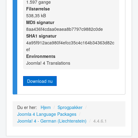
1.597 gange
Filstørrelse
538,35 kB
MD5 signatur
8aa436f4cdaa0eaea8b7797c9882c0de
SHA1 signatur
4a95f912aca980f4efcc35c4c164b34363d82c
ef
Environments
Joomla! 4 Translations
Download nu
Du er her:
Hjem
/
Sprogpakker
/
Joomla 4 Language Packages
/
Joomla! 4 - German (Liechtenstein)
/
4.4.6.1