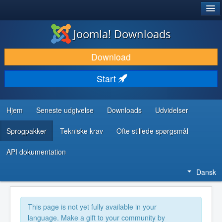
®
JOOMLA!
Joomla! Downloads
DOWNLOAD & UDVID
Download
OPDAG & LÆR
Start
FÆLLESSKABET & SUPPORT
UDVIKLERRESSOURCER
Hjem
Seneste udgivelse
Downloads
Udvidelser
Sprogpakker
Tekniske krav
Ofte stillede spørgsmål
API dokumentation
Dansk
This page is not yet fully available in your
language. Make a gift to your community by