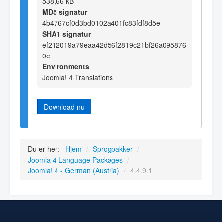
538,66 kB
MD5 signatur
4b4767cf0d3bd0102a401fc83fdf8d5e
SHA1 signatur
ef212019a79eaa42d56f2819c21bf26a095876
0e
Environments
Joomla! 4 Translations
Download nu
Du er her:
Hjem
/
Sprogpakker
/
Joomla 4 Language Packages
/
Joomla! 4 - German (Austria)
/
4.4.9.1