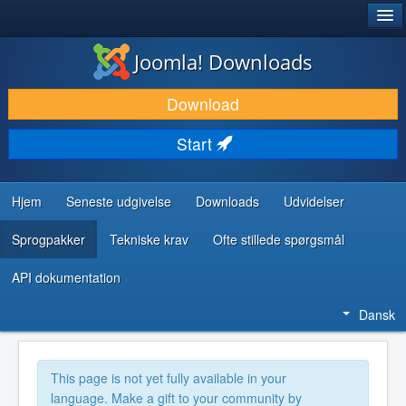
®
JOOMLA!
Joomla! Downloads
DOWNLOAD & UDVID
Download
OPDAG & LÆR
Start
FÆLLESSKABET & SUPPORT
UDVIKLERRESSOURCER
Hjem
Seneste udgivelse
Downloads
Udvidelser
Sprogpakker
Tekniske krav
Ofte stillede spørgsmål
API dokumentation
Dansk
This page is not yet fully available in your
language. Make a gift to your community by