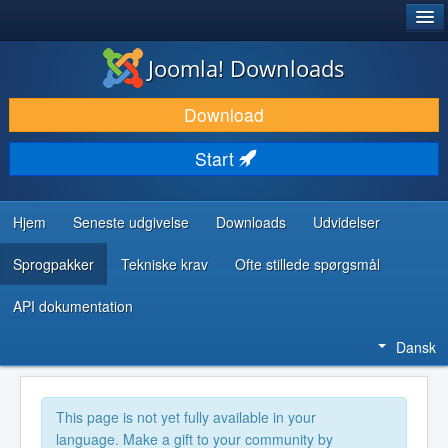
®
JOOMLA!
Joomla! Downloads
DOWNLOAD & UDVID
Download
OPDAG & LÆR
Start
FÆLLESSKABET & SUPPORT
UDVIKLERRESSOURCER
Hjem
Seneste udgivelse
Downloads
Udvidelser
Sprogpakker
Tekniske krav
Ofte stillede spørgsmål
API dokumentation
Dansk
This page is not yet fully available in your
language. Make a gift to your community by