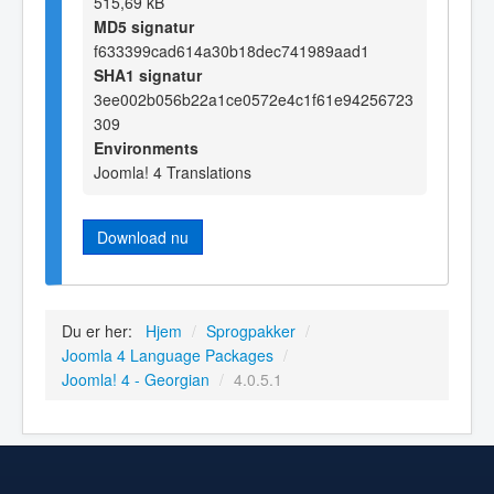
515,69 kB
MD5 signatur
f633399cad614a30b18dec741989aad1
SHA1 signatur
3ee002b056b22a1ce0572e4c1f61e94256723
309
Environments
Joomla! 4 Translations
Download nu
Du er her:
Hjem
/
Sprogpakker
/
Joomla 4 Language Packages
/
Joomla! 4 - Georgian
/
4.0.5.1