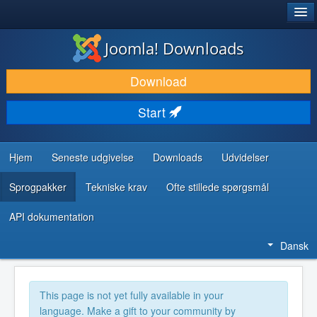
®
JOOMLA!
Joomla! Downloads
DOWNLOAD & UDVID
Download
OPDAG & LÆR
Start
FÆLLESSKABET & SUPPORT
UDVIKLERRESSOURCER
Hjem
Seneste udgivelse
Downloads
Udvidelser
Sprogpakker
Tekniske krav
Ofte stillede spørgsmål
API dokumentation
Dansk
This page is not yet fully available in your
language. Make a gift to your community by