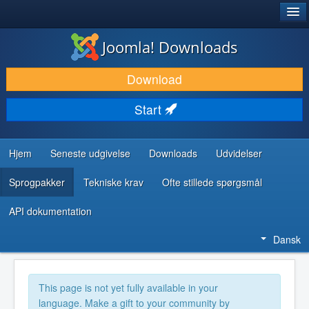
®
JOOMLA!
Joomla! Downloads
DOWNLOAD & UDVID
Download
OPDAG & LÆR
Start
FÆLLESSKABET & SUPPORT
UDVIKLERRESSOURCER
Hjem
Seneste udgivelse
Downloads
Udvidelser
Sprogpakker
Tekniske krav
Ofte stillede spørgsmål
API dokumentation
Dansk
This page is not yet fully available in your
language. Make a gift to your community by