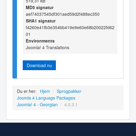
519,31 kB
MD5 signatur
aef74037545df301aed59d2f488ec350
SHA1 signatur
f4260e41fb3e354bb419e9e60e68b20022fd62
01
Environments
Joomla! 4 Translations
Download nu
Du er her:
Hjem
/
Sprogpakker
/
Joomla 4 Language Packages
/
Joomla! 4 - Georgian
/
4.0.3.1