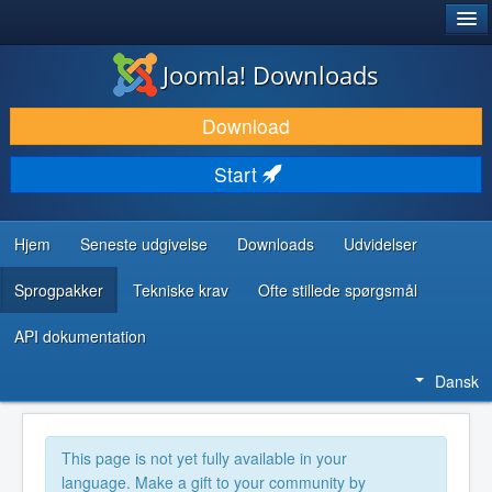
®
JOOMLA!
Joomla! Downloads
DOWNLOAD & UDVID
Download
OPDAG & LÆR
Start
FÆLLESSKABET & SUPPORT
UDVIKLERRESSOURCER
Hjem
Seneste udgivelse
Downloads
Udvidelser
Sprogpakker
Tekniske krav
Ofte stillede spørgsmål
API dokumentation
Dansk
This page is not yet fully available in your
language. Make a gift to your community by