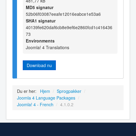
481,77 kB
MD5 signatur
52b06f03087eeafe12016eabce1e53a6
SHA1 signatur
40139fe620daf6cb8e9ef6e2860fcd1c416436
73
Environments
Joomla! 4 Translations
Download nu
Du er her:
Hjem
/
Sprogpakker
/
Joomla 4 Language Packages
/
Joomla! 4 - French
/
4.1.0.2