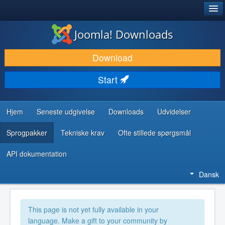
®
JOOMLA!
Joomla! Downloads
DOWNLOAD & UDVID
Download
OPDAG & LÆR
Start
FÆLLESSKABET & SUPPORT
UDVIKLERRESSOURCER
Hjem
Seneste udgivelse
Downloads
Udvidelser
Sprogpakker
Tekniske krav
Ofte stillede spørgsmål
API dokumentation
Dansk
This page is not yet fully available in your
language. Make a gift to your community by