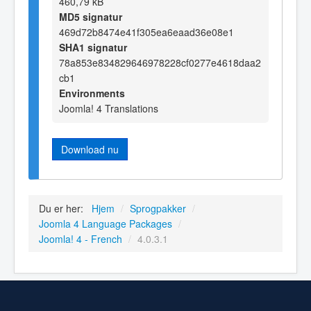
460,79 kB
MD5 signatur
469d72b8474e41f305ea6eaad36e08e1
SHA1 signatur
78a853e834829646978228cf0277e4618daa2
cb1
Environments
Joomla! 4 Translations
Download nu
Du er her:
Hjem
/
Sprogpakker
/
Joomla 4 Language Packages
/
Joomla! 4 - French
/
4.0.3.1