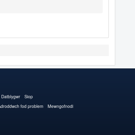
Datblygwr
Siop
droddwch fod problem
Mewngofnodi