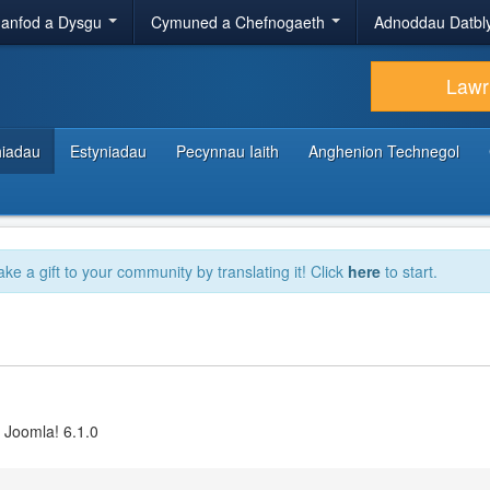
anfod a Dysgu
Cymuned a Chefnogaeth
Adnoddau Datbl
Lawr
hiadau
Estyniadau
Pecynnau Iaith
Anghenion Technegol
ake a gift to your community by translating it! Click
here
to start.
 Joomla! 6.1.0