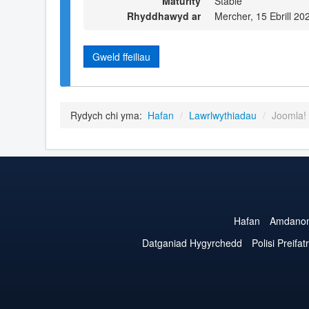
Maturity
Stable
Rhyddhawyd ar
Mercher, 15 Ebrill 20
Gweld ffeiliau
Rydych chi yma:
Hafan
/
Lawrlwythiadau
/
Joomla! 
Hafan
Amdanom
Datganiad Hygyrchedd
Polisi Preifa