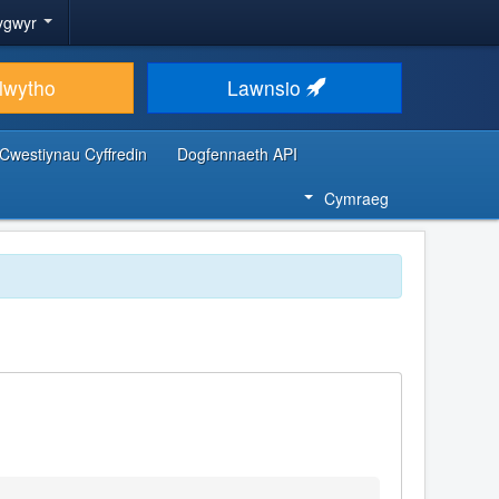
ygwyr
lwytho
Lawnsio
Cwestiynau Cyffredin
Dogfennaeth API
Cymraeg