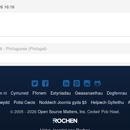
26 16:16
6 - Portuguese (Portugal)
Joomla!
Joomla!
Joomla!
Joomla!
Joomla!
Joomla!
Joomla!
ar
ar
ar
ar
ar
ar
ar
 ni
Cymuned
Fforwm
Estyniadau
Gwasanaethau
Dogfennau
Twitter
Facebook
YouTube
LinkedIn
Pinterest
Instagram
GitHub
trwydd
Polisi Cwcis
Noddwch Joomla gyda $5
Helpwch Gyfieithu
A
© 2005 - 2026
Open Source Matters, Inc.
Cedwir Pob Hawl.
Lletya
Joomla!
gan Rochen