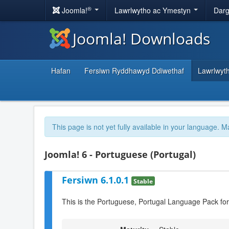
®
Joomla!
Lawrlwytho ac Ymestyn
Darg
Joomla! Downloads
Hafan
Fersiwn Ryddhawyd Ddiwethaf
Lawrlwyt
This page is not yet fully available in your language. M
Joomla! 6 - Portuguese (Portugal)
Fersiwn 6.1.0.1
Stable
This is the Portuguese, Portugal Language Pack for