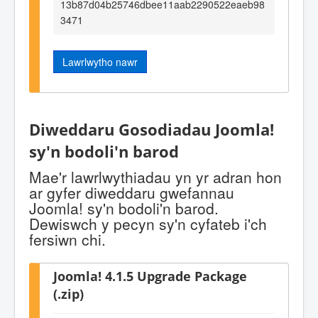
13b87d04b25746dbee11aab2290522eaeb98
3471
Lawrlwytho nawr
Diweddaru Gosodiadau Joomla!
sy'n bodoli'n barod
Mae'r lawrlwythiadau yn yr adran hon
ar gyfer diweddaru gwefannau
Joomla! sy'n bodoli'n barod.
Dewiswch y pecyn sy'n cyfateb i'ch
fersiwn chi.
Joomla! 4.1.5 Upgrade Package
(.zip)