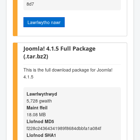
8d7
Lawrlwytho nawr
Joomla! 4.1.5 Full Package
(.tar.bz2)
This is the full download package for Joomla!
4.1.5
Lawrlwythwyd
5,728 gwaith
Maint ffeil
18.08 MB
Llofnod MD5
f228c24364341989f8684dbbfa1a084f
Llofnod SHA1