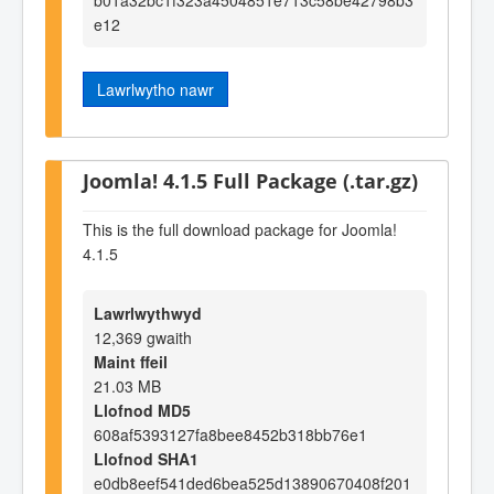
e12
Lawrlwytho nawr
Joomla! 4.1.5 Full Package (.tar.gz)
This is the full download package for Joomla!
4.1.5
Lawrlwythwyd
12,369 gwaith
Maint ffeil
21.03 MB
Llofnod MD5
608af5393127fa8bee8452b318bb76e1
Llofnod SHA1
e0db8eef541ded6bea525d13890670408f201