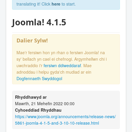
translating it! Click
here
to start.
Joomla! 4.1.5
Dalier Sylw!
Mae'r fersiwn hon yn rhan o fersiwn Joomla! na
sy' bellach yn cael ei chefnogi. Argymhellwn chi i
uwchraddio i'r
fersiwn ddiweddaraf
. Mae
adnoddau i helpu gyda'ch mudiad ar ein
Dogfennaeth Swyddogol
Rhyddhawyd ar
Mawrth, 21 Mehefin 2022 00:00
Cyhoeddiad Rhyddhau
https://www.joomla.org/announcements/release-news/
5861-joomla-4-1-5-and-3-10-10-release.html