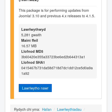
This package is for performing updates from
Joomla! 3.10 and previous 4.x releases to 4.1.5.
Lawrlwythwyd
5,281 gwaith
Maint ffeil
16.57 MB
Llofnod MD5
3b60420e355a33723be6ed2b644313a1
Llofnod SHA1
0415467b731da58d718d7dc1dd12ce5d0a9a
1a92
Lawrlwytho nawr
Rydych chi yma:
Hafan
/
Lawrlwythiadau
/