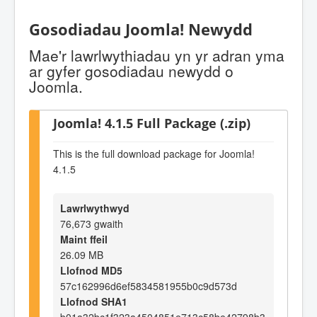
Gosodiadau Joomla! Newydd
Mae'r lawrlwythiadau yn yr adran yma
ar gyfer gosodiadau newydd o
Joomla.
Joomla! 4.1.5 Full Package (.zip)
This is the full download package for Joomla!
4.1.5
Lawrlwythwyd
76,673 gwaith
Maint ffeil
26.09 MB
Llofnod MD5
57c162996d6ef5834581955b0c9d573d
Llofnod SHA1
b01a32bc1f323a4504851e713c58be42798b3