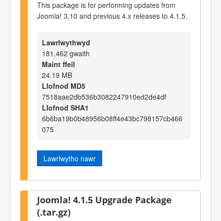
This package is for performing updates from
Joomla! 3.10 and previous 4.x releases to 4.1.5.
Lawrlwythwyd
181,462 gwaith
Maint ffeil
24.19 MB
Llofnod MD5
7518aae2db536b3082247910ed2de4df
Llofnod SHA1
6b6ba19b0b48956b08ff4e43bc798157cb466
075
Lawrlwytho nawr
Joomla! 4.1.5 Upgrade Package
(.tar.gz)