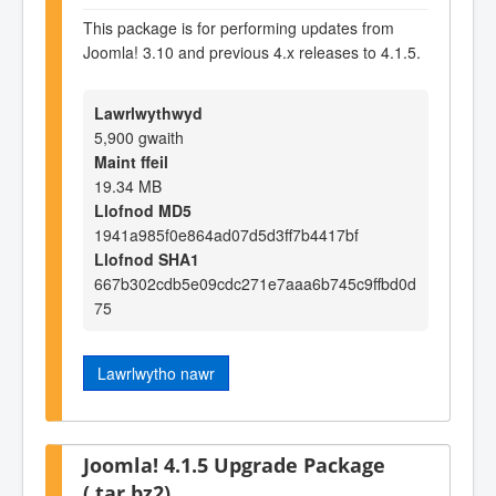
This package is for performing updates from
Joomla! 3.10 and previous 4.x releases to 4.1.5.
Lawrlwythwyd
5,900 gwaith
Maint ffeil
19.34 MB
Llofnod MD5
1941a985f0e864ad07d5d3ff7b4417bf
Llofnod SHA1
667b302cdb5e09cdc271e7aaa6b745c9ffbd0d
75
Lawrlwytho nawr
Joomla! 4.1.5 Upgrade Package
(.tar.bz2)