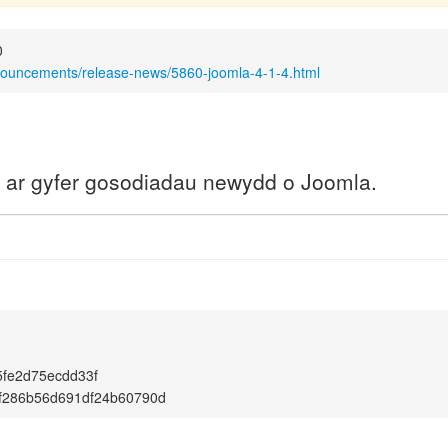
0
nouncements/release-news/5860-joomla-4-1-4.html
a ar gyfer gosodiadau newydd o Joomla.
5fe2d75ecdd33f
f286b56d691df24b60790d