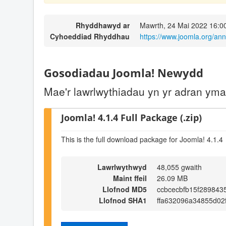
Rhyddhawyd ar
Mawrth, 24 Mai 2022 16:0
Cyhoeddiad Rhyddhau
https://www.joomla.org/an
Gosodiadau Joomla! Newydd
Mae'r lawrlwythiadau yn yr adran ym
Joomla! 4.1.4 Full Package (.zip)
This is the full download package for Joomla! 4.1.4
Lawrlwythwyd
48,055 gwaith
Maint ffeil
26.09 MB
Llofnod MD5
ccbcecbfb15f289843
Llofnod SHA1
ffa632096a34855d02