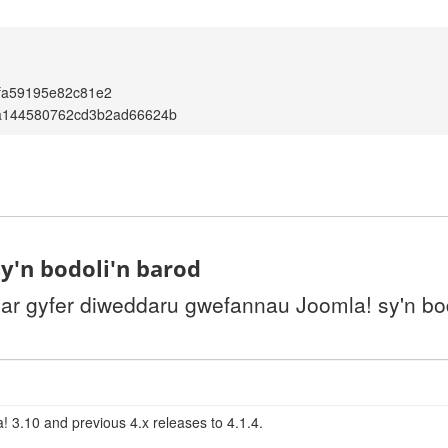
fa59195e82c81e2
a144580762cd3b2ad66624b
y'n bodoli'n barod
 ar gyfer diweddaru gwefannau Joomla! sy'n bo
! 3.10 and previous 4.x releases to 4.1.4.