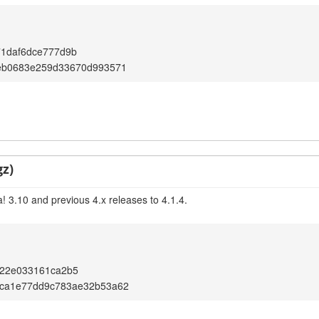
71daf6dce777d9b
eb0683e259d33670d993571
gz)
! 3.10 and previous 4.x releases to 4.1.4.
422e033161ca2b5
ca1e77dd9c783ae32b53a62