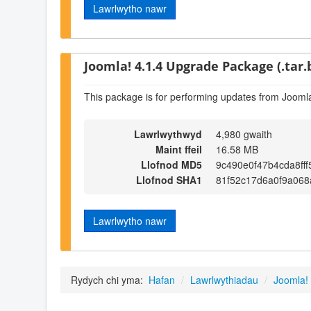
Lawrlwytho nawr
Joomla! 4.1.4 Upgrade Package (.tar.
This package is for performing updates from Joomla
Lawrlwythwyd
4,980 gwaith
Maint ffeil
16.58 MB
Llofnod MD5
9c490e0f47b4cda8ff
Llofnod SHA1
81f52c17d6a0f9a06
Lawrlwytho nawr
Rydych chi yma:
Hafan
/
Lawrlwythiadau
/
Joomla!