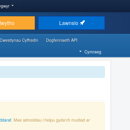
ygwyr
lwytho
Lawnsio
Cwestiynau Cyffredin
Dogfennaeth API
Cymraeg
ddaraf
. Mae adnoddau i helpu gyda'ch mudiad ar