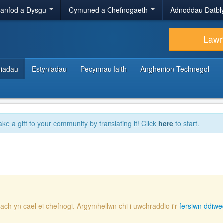
anfod a Dysgu
Cymuned a Chefnogaeth
Adnoddau Datbl
Lawr
hiadau
Estyniadau
Pecynnau Iaith
Anghenion Technegol
ake a gift to your community by translating it! Click
here
to start.
lach yn cael ei chefnogi. Argymhellwn chi i uwchraddio i'r
fersiwn ddiwe