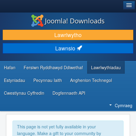
®
JOOMLA!
Joomla! Downloads
LAWRLWYTHO AC YMESTYN
Lawrlwytho
DARGANFOD A DYSGU
Lawnsio
CYMUNED A CHEFNOGAETH
ADNODDAU DATBLYGWYR
Hafan
Fersiwn Ryddhawyd Ddiwethaf
Lawrlwythiadau
Estyniadau
Pecynnau Iaith
Anghenion Technegol
Cwestiynau Cyffredin
Dogfennaeth API
Cymraeg
This page is not yet fully available in your
language. Make a gift to your community by