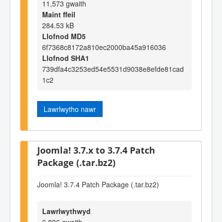
11,573 gwaith
Maint ffeil
284.53 kB
Llofnod MD5
6f7368c8172a810ec2000ba45a916036
Llofnod SHA1
739dfa4c3253ed54e5531d9038e8efde81cad
1c2
Lawrlwytho nawr
Joomla! 3.7.x to 3.7.4 Patch
Package (.tar.bz2)
Joomla! 3.7.4 Patch Package (.tar.bz2)
Lawrlwythwyd