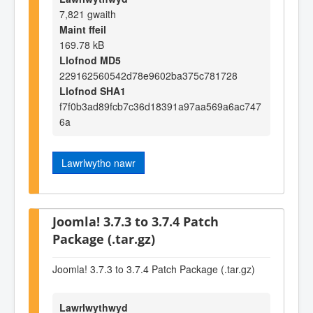
7,821 gwaith
Maint ffeil
169.78 kB
Llofnod MD5
229162560542d78e9602ba375c781728
Llofnod SHA1
f7f0b3ad89fcb7c36d18391a97aa569a6ac747
6a
Lawrlwytho nawr
Joomla! 3.7.3 to 3.7.4 Patch
Package (.tar.gz)
Joomla! 3.7.3 to 3.7.4 Patch Package (.tar.gz)
Lawrlwythwyd