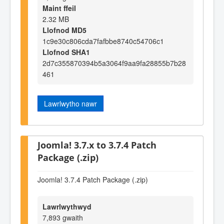
Maint ffeil
2.32 MB
Llofnod MD5
1c9e30c806cda7fafbbe8740c54706c1
Llofnod SHA1
2d7c355870394b5a3064f9aa9fa28855b7b28
461
Lawrlwytho nawr
Joomla! 3.7.x to 3.7.4 Patch
Package (.zip)
Joomla! 3.7.4 Patch Package (.zip)
Lawrlwythwyd
7,893 gwaith