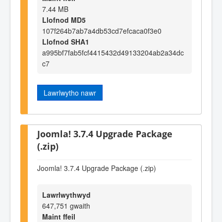
7.44 MB
Llofnod MD5
107f264b7ab7a4db53cd7efcaca0f3e0
Llofnod SHA1
a995bf7fab5fcf4415432d49133204ab2a34dc
c7
Lawrlwytho nawr
Joomla! 3.7.4 Upgrade Package
(.zip)
Joomla! 3.7.4 Upgrade Package (.zip)
Lawrlwythwyd
647,751 gwaith
Maint ffeil