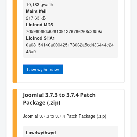
10,183 gwaith
Maint ffeil
217.63 kB
Llofnod MD5
7d596b6fdc6281091276766268c2659a
Llofnod SHA1
0a08154146a600425173062a5cd436444e24
45a9
Lawrlwytho nawr
Joomla! 3.7.3 to 3.7.4 Patch
Package (.zip)
Joomla! 3.7.3 to 3.7.4 Patch Package (.zip)
Lawrlwythwyd