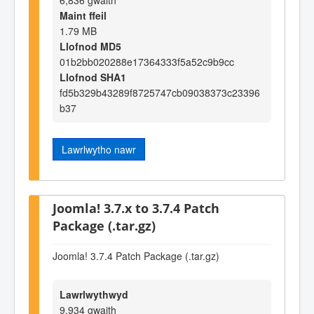
6,836 gwaith
Maint ffeil
1.79 MB
Llofnod MD5
01b2bb020288e17364333f5a52c9b9cc
Llofnod SHA1
fd5b329b43289f8725747cb09038373c23396
b37
Lawrlwytho nawr
Joomla! 3.7.x to 3.7.4 Patch
Package (.tar.gz)
Joomla! 3.7.4 Patch Package (.tar.gz)
Lawrlwythwyd
9,934 gwaith