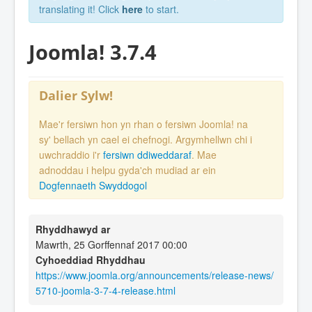
translating it! Click
here
to start.
Joomla! 3.7.4
Dalier Sylw!
Mae'r fersiwn hon yn rhan o fersiwn Joomla! na
sy' bellach yn cael ei chefnogi. Argymhellwn chi i
uwchraddio i'r
fersiwn ddiweddaraf
. Mae
adnoddau i helpu gyda'ch mudiad ar ein
Dogfennaeth Swyddogol
Rhyddhawyd ar
Mawrth, 25 Gorffennaf 2017 00:00
Cyhoeddiad Rhyddhau
https://www.joomla.org/announcements/release-news/
5710-joomla-3-7-4-release.html