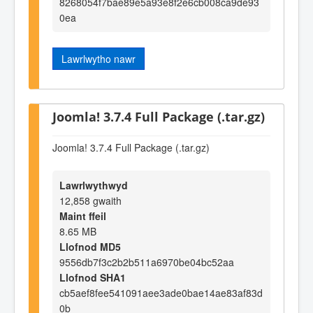
8268054f7bae89e5a93e8f2e6cb008ca9de93
0ea
Lawrlwytho nawr
Joomla! 3.7.4 Full Package (.tar.gz)
Joomla! 3.7.4 Full Package (.tar.gz)
Lawrlwythwyd
12,858 gwaith
Maint ffeil
8.65 MB
Llofnod MD5
9556db7f3c2b2b511a6970be04bc52aa
Llofnod SHA1
cb5aef8fee541091aee3ade0bae14ae83af83d
0b