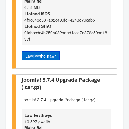
Maint ffeil
6.18 MB
Llofnod MD5
4f9c846e537a62c499fd44243e79cab5
Llofnod SHA1
9febbcdc4b259a682aaed1ccd7d872c59ad18
97f
Lawrlwytho nawr
Joomla! 3.7.4 Upgrade Package
(.tar.gz)
Joomla! 3.7.4 Upgrade Package (.tar.gz)
Lawrlwythwyd
10,527 gwaith
Maint ffeil