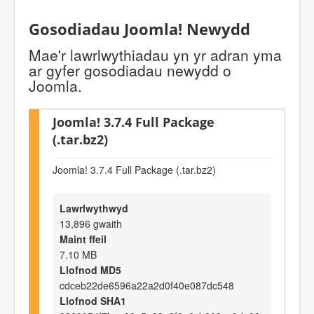
Gosodiadau Joomla! Newydd
Mae'r lawrlwythiadau yn yr adran yma
ar gyfer gosodiadau newydd o
Joomla.
Joomla! 3.7.4 Full Package
(.tar.bz2)
Joomla! 3.7.4 Full Package (.tar.bz2)
Lawrlwythwyd
13,896 gwaith
Maint ffeil
7.10 MB
Llofnod MD5
cdceb22de6596a22a2d0f40e087dc548
Llofnod SHA1