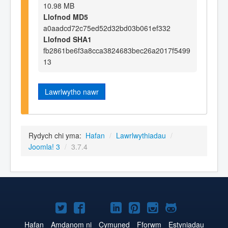
10.98 MB
Llofnod MD5
a0aadcd72c75ed52d32bd03b061ef332
Llofnod SHA1
fb2861be6f3a8cca3824683bec26a2017f5499
13
Lawrlwytho nawr
Rydych chi yma:
Hafan
/
Lawrlwythiadau
/
Joomla! 3
/
3.7.4
Joomla!
Joomla!
Joomla!
Joomla!
Joomla!
Joomla!
Joomla!
ar
ar
ar
ar
ar
ar
ar
Hafan
Amdanom ni
Cymuned
Fforwm
Estyniadau