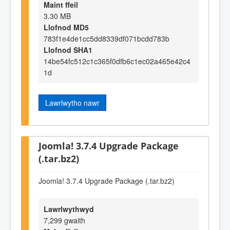
Maint ffeil
3.30 MB
Llofnod MD5
783f1e4de1cc5dd8339df071bcdd783b
Llofnod SHA1
14be54fc512c1c365f0dfb6c1ec02a465e42c4
1d
Lawrlwytho nawr
Joomla! 3.7.4 Upgrade Package
(.tar.bz2)
Joomla! 3.7.4 Upgrade Package (.tar.bz2)
Lawrlwythwyd
7,299 gwaith