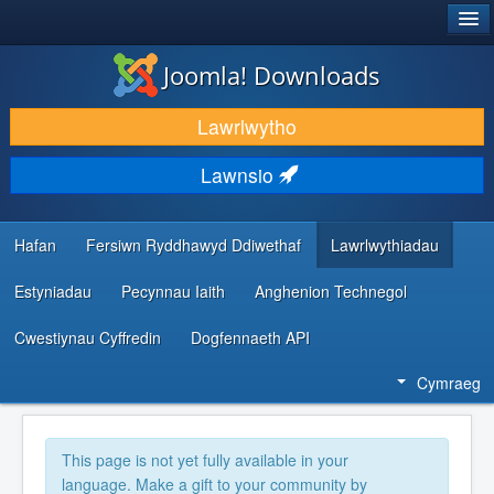
®
JOOMLA!
Joomla! Downloads
LAWRLWYTHO AC YMESTYN
Lawrlwytho
DARGANFOD A DYSGU
Lawnsio
CYMUNED A CHEFNOGAETH
ADNODDAU DATBLYGWYR
Hafan
Fersiwn Ryddhawyd Ddiwethaf
Lawrlwythiadau
Estyniadau
Pecynnau Iaith
Anghenion Technegol
Cwestiynau Cyffredin
Dogfennaeth API
Cymraeg
This page is not yet fully available in your
language. Make a gift to your community by