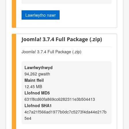
Lawrlwytho nawr
Joomla! 3.7.4 Full Package (.zip)
Joomla! 3.7.4 Full Package (.zip)
Lawrlwythwyd
94,262 gwaith
Maint ffeil
12.45 MB
Llofnod MD5
631f8cd60fa869cc6282311e3b504413
Llofnod SHA1
4c7a21f566ad1977b0dc7c5273f4da44e217b
5e4