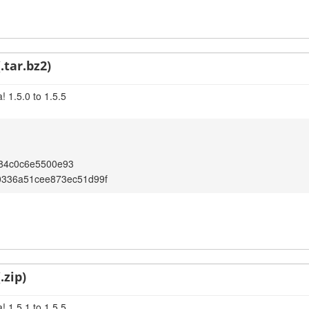
.tar.bz2)
 1.5.0 to 1.5.5
c84c0c6e5500e93
f0336a51cee873ec51d99f
.zip)
 1.5.1 to 1.5.5