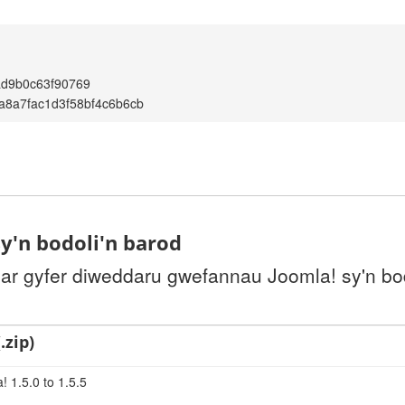
ad9b0c63f90769
a8a7fac1d3f58bf4c6b6cb
y'n bodoli'n barod
 ar gyfer diweddaru gwefannau Joomla! sy'n bo
.zip)
 1.5.0 to 1.5.5