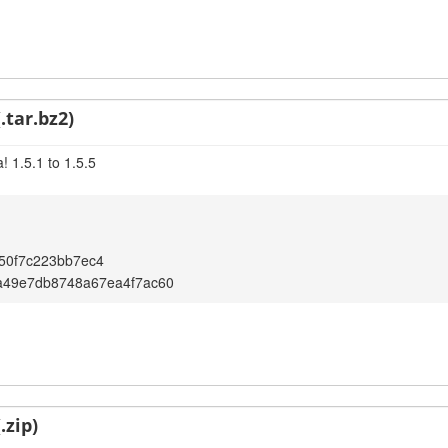
.tar.bz2)
 1.5.1 to 1.5.5
50f7c223bb7ec4
a49e7db8748a67ea4f7ac60
.zip)