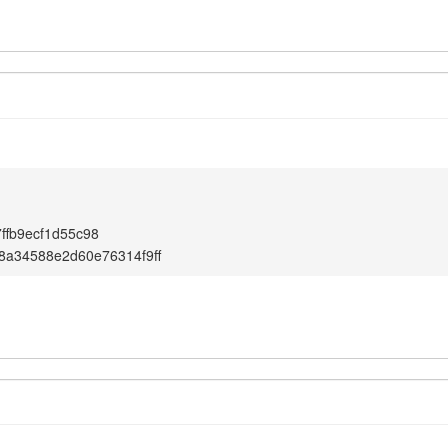
ffb9ecf1d55c98
8a34588e2d60e76314f9ff