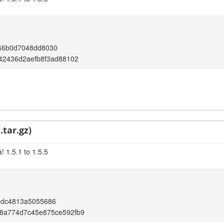
46b0d7048dd8030
c42436d2aefb8f3ad88102
.tar.gz)
 1.5.1 to 1.5.5
2dc4813a5055686
f8a774d7c45e875ce592fb9