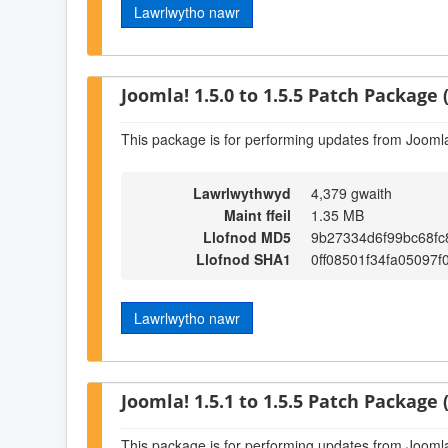
Lawrlwytho nawr
Joomla! 1.5.0 to 1.5.5 Patch Package (
This package is for performing updates from Joomla!
Lawrlwythwyd
4,379 gwaith
Maint ffeil
1.35 MB
Llofnod MD5
9b27334d6f99bc68f
Llofnod SHA1
0ff08501f34fa05097
Lawrlwytho nawr
Joomla! 1.5.1 to 1.5.5 Patch Package (
This package is for performing updates from Joomla!