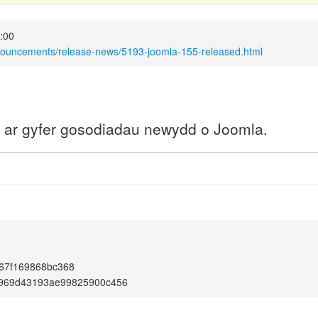
2:00
nnouncements/release-news/5193-joomla-155-released.html
a ar gyfer gosodiadau newydd o Joomla.
67f169868bc368
969d43193ae99825900c456