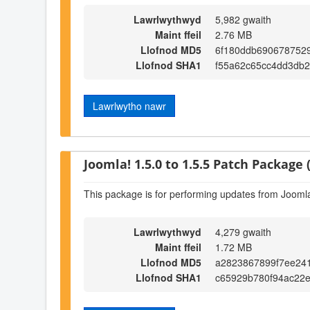
Lawrlwythwyd
5,982 gwaith
Maint ffeil
2.76 MB
Llofnod MD5
6f180ddb690678752
Llofnod SHA1
f55a62c65cc4dd3db2
Lawrlwytho nawr
Joomla! 1.5.0 to 1.5.5 Patch Package (
This package is for performing updates from Joomla!
Lawrlwythwyd
4,279 gwaith
Maint ffeil
1.72 MB
Llofnod MD5
a2823867899f7ee24
Llofnod SHA1
c65929b780f94ac22