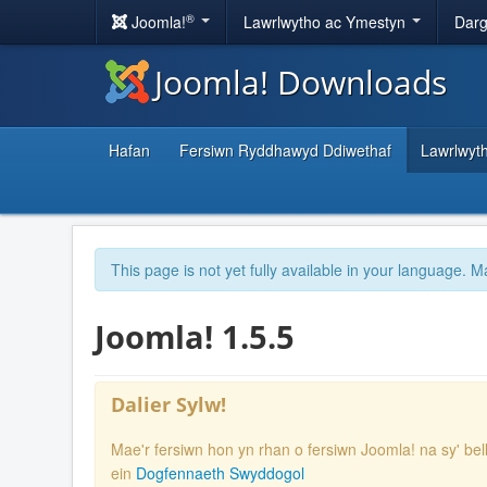
®
Joomla!
Lawrlwytho ac Ymestyn
Darg
Joomla! Downloads
Hafan
Fersiwn Ryddhawyd Ddiwethaf
Lawrlwyt
This page is not yet fully available in your language. M
Joomla! 1.5.5
Dalier Sylw!
Mae'r fersiwn hon yn rhan o fersiwn Joomla! na sy' bel
ein
Dogfennaeth Swyddogol