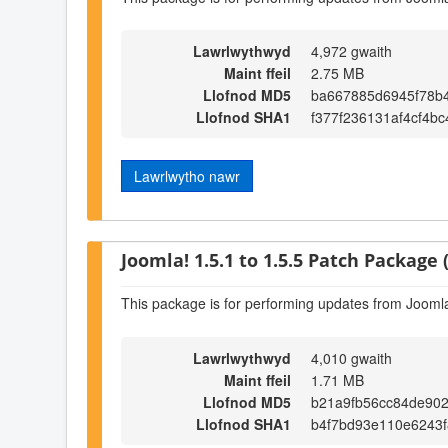
Lawrlwythwyd
4,972 gwaith
Maint ffeil
2.75 MB
Llofnod MD5
ba667885d6945f78b
Llofnod SHA1
f377f236131af4cf4b
Lawrlwytho nawr
Joomla! 1.5.1 to 1.5.5 Patch Package (
This package is for performing updates from Joomla!
Lawrlwythwyd
4,010 gwaith
Maint ffeil
1.71 MB
Llofnod MD5
b21a9fb56cc84de90
Llofnod SHA1
b4f7bd93e110e6243