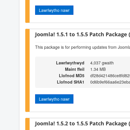
Lawrlwytho nawr
Joomla! 1.5.1 to 1.5.5 Patch Package (
This package is for performing updates from Joomla!
Lawrlwythwyd
4,037 gwaith
Maint ffeil
1.34 MB
Llofnod MD5
df28d421486ce8fd82
Llofnod SHA1
0d6b9ef66aa6e23eb
Lawrlwytho nawr
Joomla! 1.5.2 to 1.5.5 Patch Package (