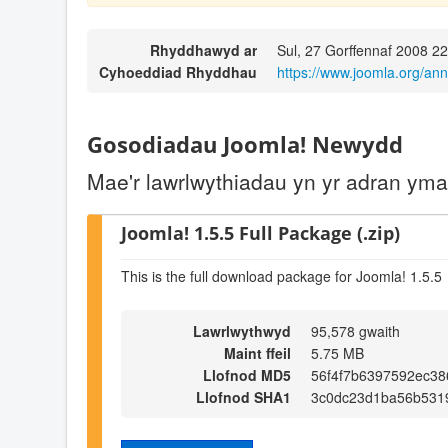
Rhyddhawyd ar
Sul, 27 Gorffennaf 2008 2
Cyhoeddiad Rhyddhau
https://www.joomla.org/a
Gosodiadau Joomla! Newydd
Mae'r lawrlwythiadau yn yr adran ym
Joomla! 1.5.5 Full Package (.zip)
This is the full download package for Joomla! 1.5.5
Lawrlwythwyd
95,578 gwaith
Maint ffeil
5.75 MB
Llofnod MD5
56f4f7b6397592ec38
Llofnod SHA1
3c0dc23d1ba56b531