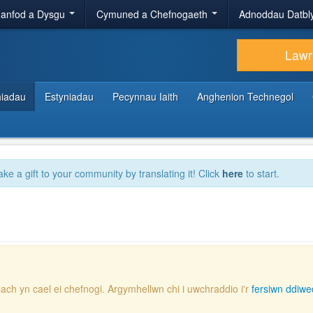
anfod a Dysgu
Cymuned a Chefnogaeth
Adnoddau Datbl
Lawr
hiadau
Estyniadau
Pecynnau Iaith
Anghenion Technegol
ake a gift to your community by translating it! Click
here
to start.
lach yn cael ei chefnogi. Argymhellwn chi i uwchraddio i'r
fersiwn ddiwe