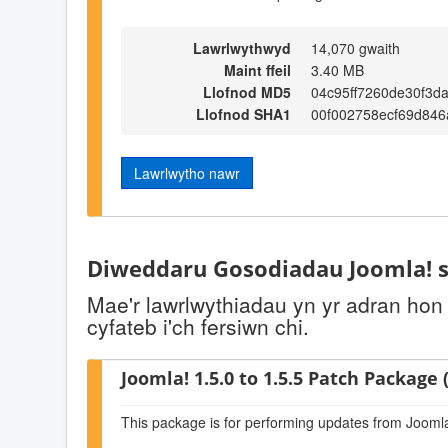
Lawrlwythwyd
14,070 gwaith
Maint ffeil
3.40 MB
Llofnod MD5
04c95ff7260de30f3d
Llofnod SHA1
00f002758ecf69d846
Lawrlwytho nawr
Diweddaru Gosodiadau Joomla! s
Mae'r lawrlwythiadau yn yr adran hon
cyfateb i'ch fersiwn chi.
Joomla! 1.5.0 to 1.5.5 Patch Package (
This package is for performing updates from Joomla!