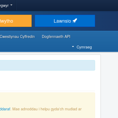
ygwyr
lwytho
Lawnsio
Cwestiynau Cyffredin
Dogfennaeth API
Cymraeg
ddaraf
. Mae adnoddau i helpu gyda'ch mudiad ar