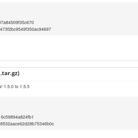
97a84509f35c670
473f2bc9549f350ac94697
.tar.gz)
 1.5.0 to 1.5.5
16c59894a824fb1
e8532aace62d28b75346b0c