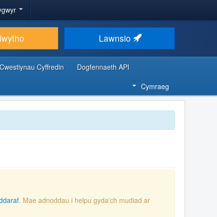
ygwyr
lwytho
Lawnsio
Cwestiynau Cyffredin
Dogfennaeth API
Cymraeg
ddaraf
. Mae adnoddau i helpu gyda'ch mudiad ar