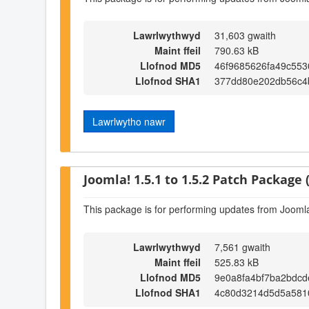
Lawrlwythwyd
31,603 gwaith
Maint ffeil
790.63 kB
Llofnod MD5
46f9685626fa49c553
Llofnod SHA1
377dd80e202db56c4
Lawrlwytho nawr
Joomla! 1.5.1 to 1.5.2 Patch Package (
This package is for performing updates from Joomla!
Lawrlwythwyd
7,561 gwaith
Maint ffeil
525.83 kB
Llofnod MD5
9e0a8fa4bf7ba2bdc
Llofnod SHA1
4c80d3214d5d5a5810