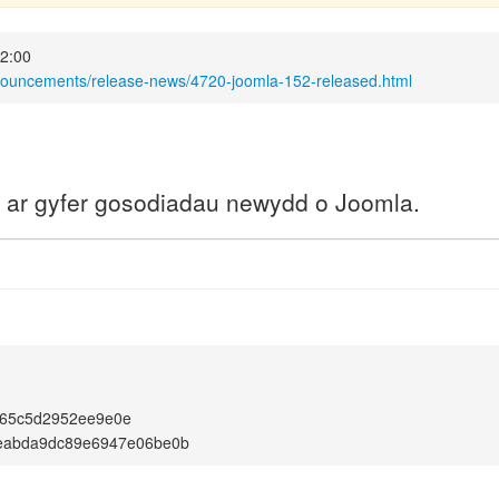
2:00
nnouncements/release-news/4720-joomla-152-released.html
a ar gyfer gosodiadau newydd o Joomla.
65c5d2952ee9e0e
0eabda9dc89e6947e06be0b