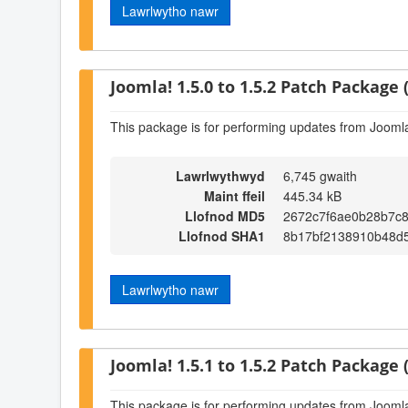
Lawrlwytho nawr
Joomla! 1.5.0 to 1.5.2 Patch Package (
This package is for performing updates from Joomla!
Lawrlwythwyd
6,745 gwaith
Maint ffeil
445.34 kB
Llofnod MD5
2672c7f6ae0b28b7c
Llofnod SHA1
8b17bf2138910b48d
Lawrlwytho nawr
Joomla! 1.5.1 to 1.5.2 Patch Package (
This package is for performing updates from Joomla!