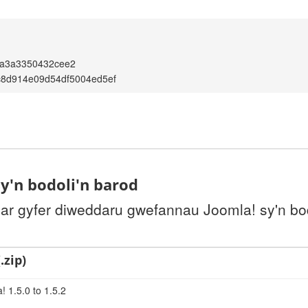
7a3a3350432cee2
c8d914e09d54df5004ed5ef
y'n bodoli'n barod
 ar gyfer diweddaru gwefannau Joomla! sy'n bo
.zip)
 1.5.0 to 1.5.2