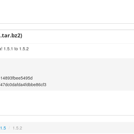
.tar.bz2)
 1.5.1 to 1.5.2
b14893fbee5495d
f47dc0dafda4fdbbe86cf3
1.5
/
1.5.2