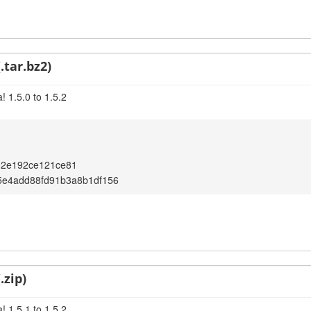
.tar.bz2)
 1.5.0 to 1.5.2
82e192ce121ce81
5e4add88fd91b3a8b1df156
.zip)
 1.5.1 to 1.5.2