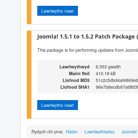
Lawrlwytho nawr
Joomla! 1.5.1 to 1.5.2 Patch Package (
This package is for performing updates from Joomla!
Lawrlwythwyd
6,553 gwaith
Maint ffeil
410.18 kB
Llofnod MD5
51c2c5dbd4af4869e
Llofnod SHA1
96e7b8ecdb97a6ffd3
Lawrlwytho nawr
Rydych chi yma:
Hafan
/
Lawrlwythiadau
/
Joomla! 