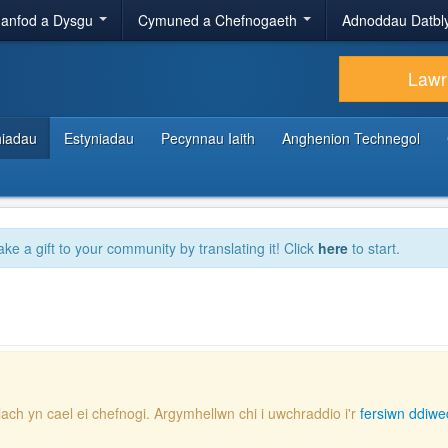
anfod a Dysgu
Cymuned a Chefnogaeth
Adnoddau Datbl
Lawr
hiadau
Estyniadau
Pecynnau Iaith
Anghenion Technegol
ake a gift to your community by translating it! Click
here
to start.
lach yn cael ei chefnogi. Argymhellwn chi i uwchraddio i'r
fersiwn ddiwe