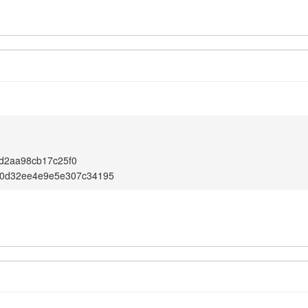
d2aa98cb17c25f0
f0d32ee4e9e5e307c34195