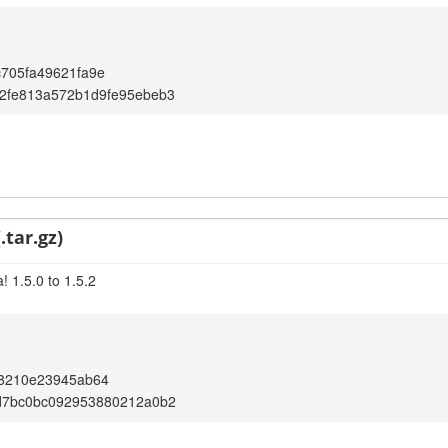
705fa49621fa9e
2fe813a572b1d9fe95ebeb3
.tar.gz)
 1.5.0 to 1.5.2
18210e23945ab64
d7bc0bc092953880212a0b2