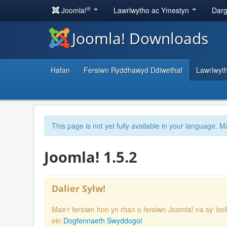
®
Joomla!
Lawrlwytho ac Ymestyn
Darg
Joomla! Downloads
Hafan
Fersiwn Ryddhawyd Ddiwethaf
Lawrlwyt
This page is not yet fully available in your language. M
Joomla! 1.5.2
Dalier Sylw!
Mae'r fersiwn hon yn rhan o fersiwn Joomla! na sy' bel
ein
Dogfennaeth Swyddogol