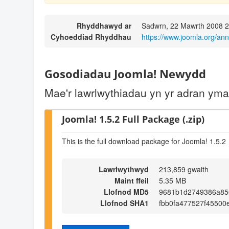
Rhyddhawyd ar
Sadwrn, 22 Mawrth 2008 2
Cyhoeddiad Rhyddhau
https://www.joomla.org/a
Gosodiadau Joomla! Newydd
Mae'r lawrlwythiadau yn yr adran ym
Joomla! 1.5.2 Full Package (.zip)
This is the full download package for Joomla! 1.5.2
Lawrlwythwyd
213,859 gwaith
Maint ffeil
5.35 MB
Llofnod MD5
9681b1d2749386a85
Llofnod SHA1
fbb0fa477527f4550