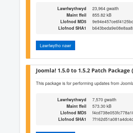
Lawrlwythwyd
23,964 gwaith
Maint ffeil
855.82 kB
Llofnod MD5
9e94e457ce6f4125bc
Llofnod SHA1
b643beda9e08e8aa8
Lawrlwytho nawr
Joomla! 1.5.0 to 1.5.2 Patch Package (
This package is for performing updates from Joomla!
Lawrlwythwyd
7,570 gwaith
Maint ffeil
573.30 kB
Llofnod MD5
f4cd738e053fc778a
Llofnod SHA1
7f162d51a081a4dc4