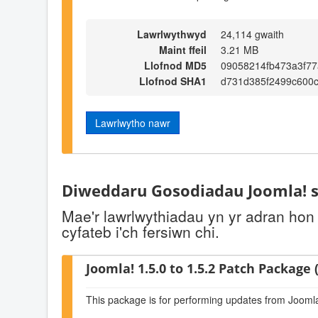
Lawrlwythwyd
24,114 gwaith
Maint ffeil
3.21 MB
Llofnod MD5
09058214fb473a3f7
Llofnod SHA1
d731d385f2499c600
Lawrlwytho nawr
Diweddaru Gosodiadau Joomla! s
Mae'r lawrlwythiadau yn yr adran hon
cyfateb i'ch fersiwn chi.
Joomla! 1.5.0 to 1.5.2 Patch Package (
This package is for performing updates from Joomla!