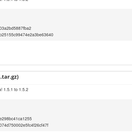
03a2bd5887fba2
b25155c99474e2a3be63640
.tar.gz)
 1.5.1 to 1.5.2
de298bc41ca1255
74d750002e5fc4f26cf47f