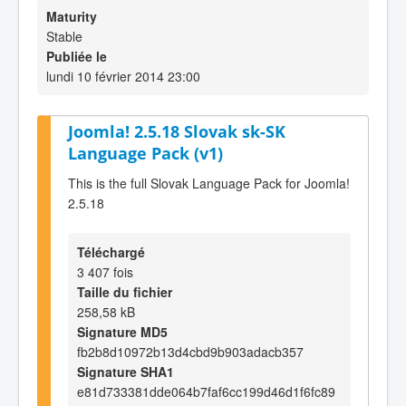
Maturity
Stable
Publiée le
lundi 10 février 2014 23:00
Joomla! 2.5.18 Slovak sk-SK
Language Pack (v1)
This is the full Slovak Language Pack for Joomla!
2.5.18
Téléchargé
3 407 fois
Taille du fichier
258,58 kB
Signature MD5
fb2b8d10972b13d4cbd9b903adacb357
Signature SHA1
e81d733381dde064b7faf6cc199d46d1f6fc89