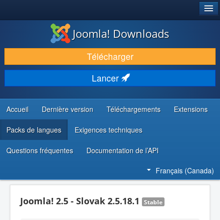
®
JOOMLA!
Joomla! Downloads
TÉLÉCHARGER & ENRICHIR
Télécharger
DÉCOUVRIR & APPRENDRE
Lancer
COMMUNAUTÉ & SUPPORT
RESSOURCES DÉVELOPPEURS
Accueil
Dernière version
Téléchargements
Extensions
Packs de langues
Exigences techniques
Questions fréquentes
Documentation de l’API
Français (Canada)
Joomla! 2.5 - Slovak 2.5.18.1
Stable