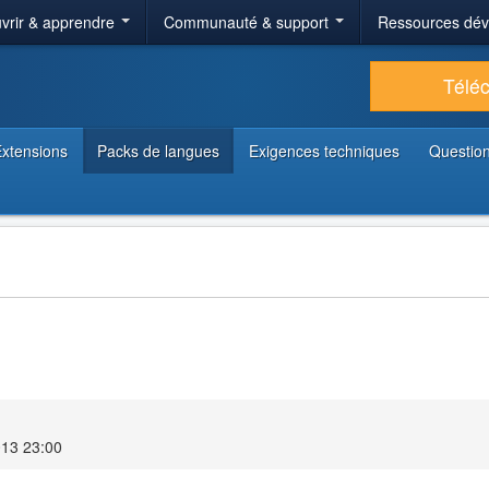
vrir & apprendre
Communauté & support
Ressources dé
Télé
xtensions
Packs de langues
Exigences techniques
Question
013 23:00