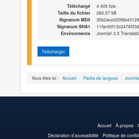
Téléchargé
4 405 fois
Taille du fichier
260,57 kB
Signature MD5
35b2acc020f6b4312
Signature SHA1
11fac00f13c2476f33
Environments
Joomla! 2.5 Translati
Télécharger
Vous êtes ici :
Accueil
/
Packs de langues
/
Joomla
Accueil
À propos
Déclaration d’accessibilité
Politique de confid