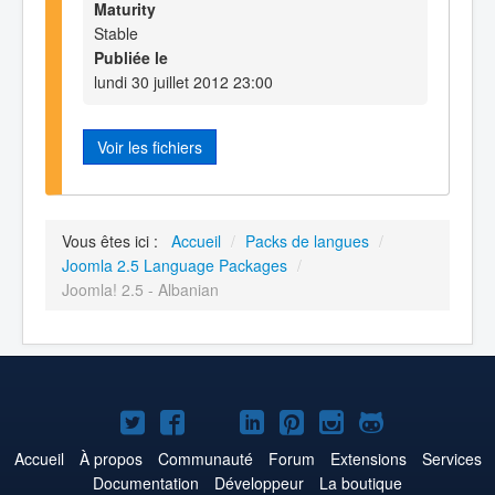
Maturity
Stable
Publiée le
lundi 30 juillet 2012 23:00
Voir les fichiers
Vous êtes ici :
Accueil
/
Packs de langues
/
Joomla 2.5 Language Packages
/
Joomla! 2.5 - Albanian
Joomla!
Joomla!
Joomla!
Joomla!
Joomla!
Joomla!
Joomla!
sur
sur
sur
sur
sur
sur
sur
Accueil
À propos
Communauté
Forum
Extensions
Services
Documentation
Développeur
La boutique
Twitter
Facebook
YouTube
LinkedIn
Pinterest
Instagram
GitHub