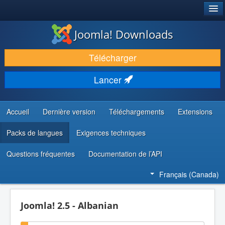
®
JOOMLA!
Joomla! Downloads
TÉLÉCHARGER & ENRICHIR
Télécharger
DÉCOUVRIR & APPRENDRE
Lancer
COMMUNAUTÉ & SUPPORT
RESSOURCES DÉVELOPPEURS
Accueil
Dernière version
Téléchargements
Extensions
Packs de langues
Exigences techniques
Questions fréquentes
Documentation de l’API
Français (Canada)
Joomla! 2.5 - Albanian