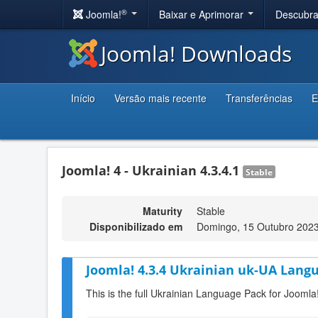
®
Joomla!
Baixar e Aprimorar
Descubr
Joomla! Downloads
Início
Versão mais recente
Transferências
E
Joomla! 4 - Ukrainian 4.3.4.1
Stable
Maturity
Stable
Disponibilizado em
Domingo, 15 Outubro 2023
Joomla! 4.3.4 Ukrainian uk-UA Langu
This is the full Ukrainian Language Pack for Joomla