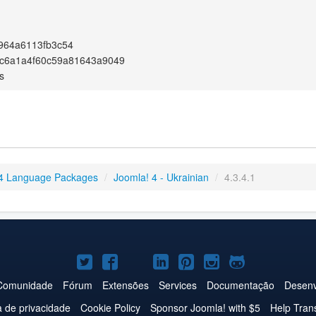
964a6113fb3c54
c6a1a4f60c59a81643a9049
s
4 Language Packages
/
Joomla! 4 - Ukrainian
/
4.3.4.1
Joomla!
Joomla!
Joomla!
Joomla!
Joomla!
Joomla!
Joomla!
no
no
no
no
no
no
no
Comunidade
Fórum
Extensões
Services
Documentação
Desenv
Twitter
Facebook
YouTube
LinkedIn
Pinterest
Instagram
GitHub
ca de privacidade
Cookie Policy
Sponsor Joomla! with $5
Help Tran