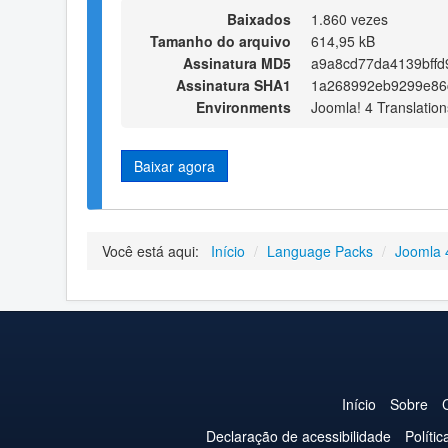
Baixados
1.860 vezes
Tamanho do arquivo
614,95 kB
Assinatura MD5
a9a8cd77da4139bffd
Assinatura SHA1
1a268992eb9299e86
Environments
Joomla! 4 Translation
Baixar agora
Você está aqui:
Início
/
Language Packs
/
Joomla 
Início
Sobre
Declaração de acessibilidade
Políti