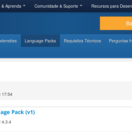
a & Aprenda
Comunidade & Suporte
Recursos para Dese
Ba
xtensões
Language Packs
Requisitos Técnicos
Perguntas f
 17:54
age Pack (v1)
! 4.3.4