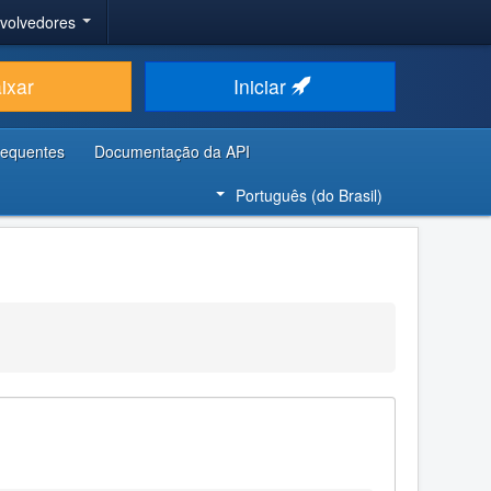
nvolvedores
ixar
Iniciar
requentes
Documentação da API
Português (do Brasil)