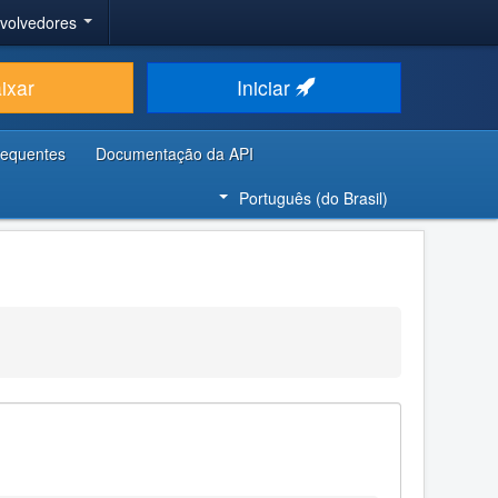
nvolvedores
ixar
Iniciar
requentes
Documentação da API
Português (do Brasil)