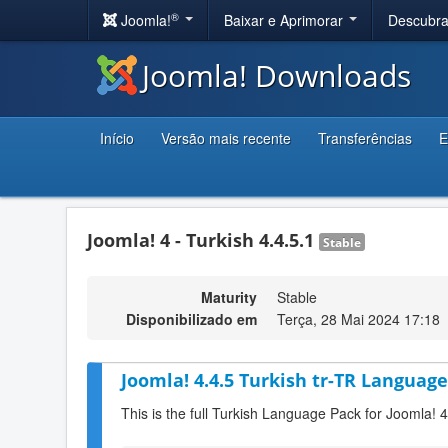
®
Joomla!
Baixar e Aprimorar
Descubr
Joomla! Downloads
Início
Versão mais recente
Transferências
E
Joomla! 4 - Turkish 4.4.5.1
Stable
Maturity
Stable
Disponibilizado em
Terça, 28 Mai 2024 17:18
Joomla! 4.4.5 Turkish tr-TR Language
This is the full Turkish Language Pack for Joomla! 4