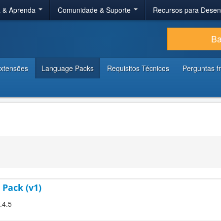
a & Aprenda
Comunidade & Suporte
Recursos para Dese
Ba
xtensões
Language Packs
Requisitos Técnicos
Perguntas f
 Pack (v1)
.4.5