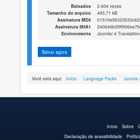
Baixados
2.604 vezes
Tamanho do arquivo
493,71 kB
Assinatura MD5
01510e56323533c62
Assinatura SHA1
240646b0f9f906ea7b
Environments
Joomla! 4 Translation
Baixar agora
Você está aqui:
Início
/
Language Packs
/
Joomla 
Início
Sobre
Declaração de acessibilidade
Políti