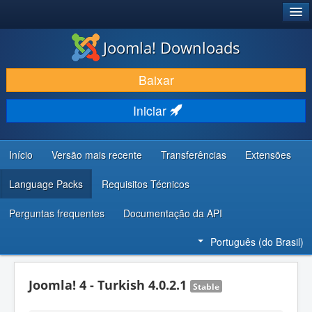
®
JOOMLA!
Joomla! Downloads
BAIXAR E APRIMORAR
Baixar
DESCUBRA & APRENDA
Iniciar
COMUNIDADE & SUPORTE
RECURSOS PARA DESENVOLVEDORES
Início
Versão mais recente
Transferências
Extensões
Language Packs
Requisitos Técnicos
Perguntas frequentes
Documentação da API
Português (do Brasil)
Joomla! 4 - Turkish 4.0.2.1
Stable