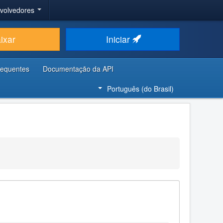
nvolvedores
ixar
Iniciar
requentes
Documentação da API
Português (do Brasil)