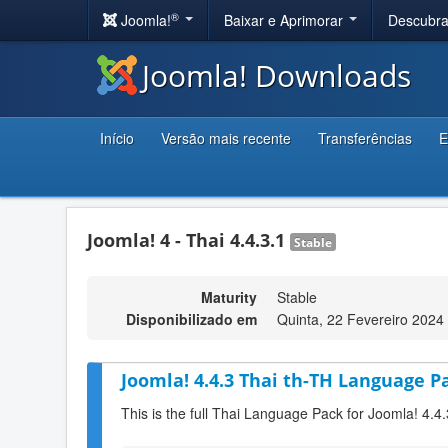
®
Joomla!
Baixar e Aprimorar
Descubr
Joomla! Downloads
Início
Versão mais recente
Transferências
E
Joomla! 4 - Thai 4.4.3.1
Stable
Maturity
Stable
Disponibilizado em
Quinta, 22 Fevereiro 2024
Joomla! 4.4.3 Thai th-TH Language Pa
This is the full Thai Language Pack for Joomla! 4.4.