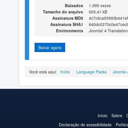
Baixados
1.995 vezes
Tamanho do arquivo
605,41 kB
Assinatura MD5
4c7c6ca93993b441ef
Assinatura SHA1
640dc0270c0e47cec
Environments
Joomla! 4 Translation
Baixar agora
Você está aqui:
Início
/
Language Packs
/
Joomla 
Início
Sobre
Declaração de acessibilidade
Políti