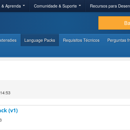
a & Aprenda
Comunidade & Suporte
Recursos para Dese
Ba
xtensões
Language Packs
Requisitos Técnicos
Perguntas f
 14:53
ck (v1)
3