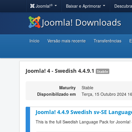
®
Joomla!
Baixar e Aprimorar
Descubr
Joomla! Downloads
Início
Versão mais recente
Transferências
E
Joomla! 4 - Swedish 4.4.9.1
Stable
Maturity
Stable
Disponibilizado em
Terça, 15 Outubro 2024 1
Joomla! 4.4.9 Swedish sv-SE Languag
This is the full Swedish Language Pack for Joomla! 