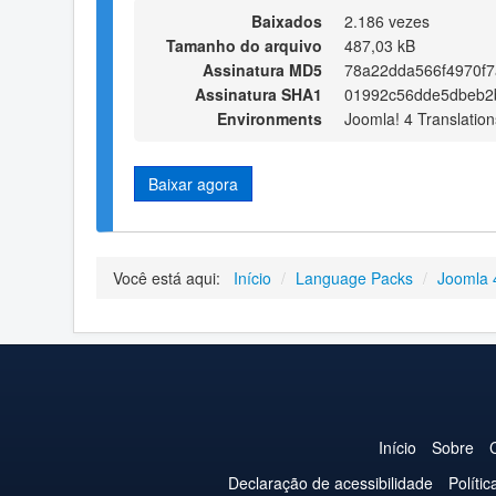
Baixados
2.186 vezes
Tamanho do arquivo
487,03 kB
Assinatura MD5
78a22dda566f4970f7
Assinatura SHA1
01992c56dde5dbeb2
Environments
Joomla! 4 Translation
Baixar agora
Você está aqui:
Início
/
Language Packs
/
Joomla 
Início
Sobre
Declaração de acessibilidade
Políti