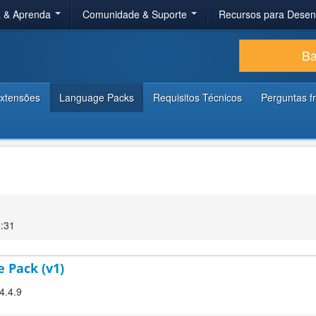
a & Aprenda
Comunidade & Suporte
Recursos para Dese
Ba
xtensões
Language Packs
Requisitos Técnicos
Perguntas f
6:31
e Pack (v1)
4.4.9