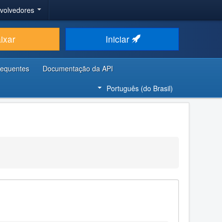
nvolvedores
ixar
Iniciar
requentes
Documentação da API
Português (do Brasil)