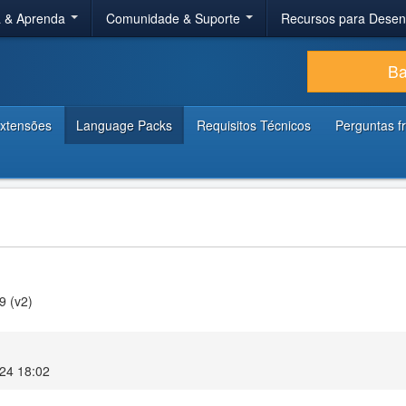
a & Aprenda
Comunidade & Suporte
Recursos para Dese
Ba
xtensões
Language Packs
Requisitos Técnicos
Perguntas f
9 (v2)
024 18:02