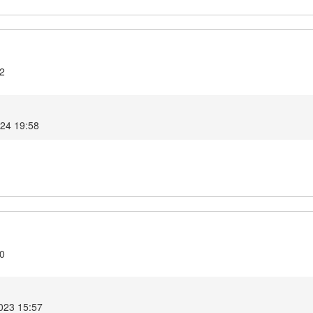
.2
024 19:58
.0
023 15:57