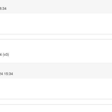
8:34
4 (v3)
24 15:34