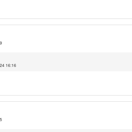
.9
024 16:16
.5