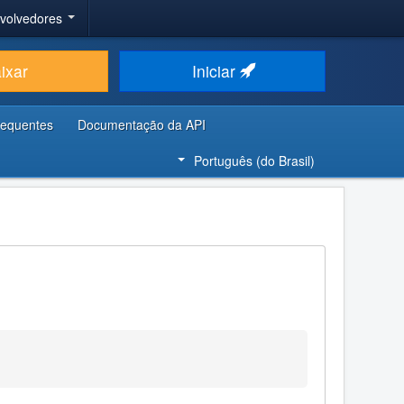
nvolvedores
ixar
Iniciar
requentes
Documentação da API
Português (do Brasil)