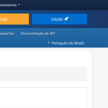
nvolvedores
ixar
Iniciar
requentes
Documentação da API
Português (do Brasil)