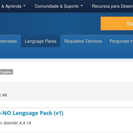
a & Aprenda
Comunidade & Suporte
Recursos para Dese
Ba
xtensões
Language Packs
Requisitos Técnicos
Perguntas f
Stable
1:46
b-NO Language Pack (v1)
or Joomla! 4.4.14