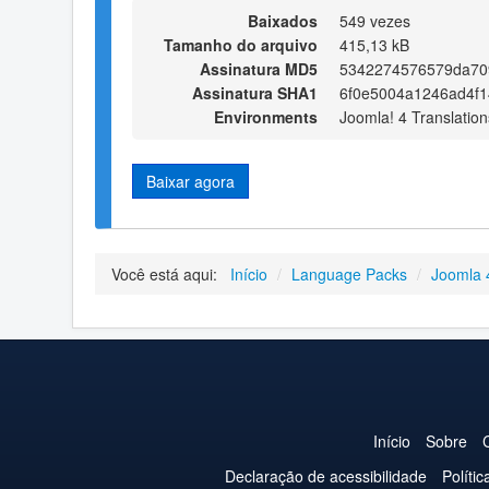
Baixados
549 vezes
Tamanho do arquivo
415,13 kB
Assinatura MD5
5342274576579da70
Assinatura SHA1
6f0e5004a1246ad4f
Environments
Joomla! 4 Translation
Baixar agora
Você está aqui:
Início
/
Language Packs
/
Joomla 
Início
Sobre
Declaração de acessibilidade
Políti