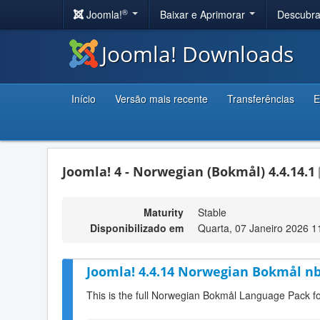
®
Joomla!
Baixar e Aprimorar
Descubr
Joomla! Downloads
Início
Versão mais recente
Transferências
E
Joomla! 4 - Norwegian (Bokmål) 4.4.14.1
Maturity
Stable
Disponibilizado em
Quarta, 07 Janeiro 2026 1
Joomla! 4.4.14 Norwegian Bokmål n
This is the full Norwegian Bokmål Language Pack f