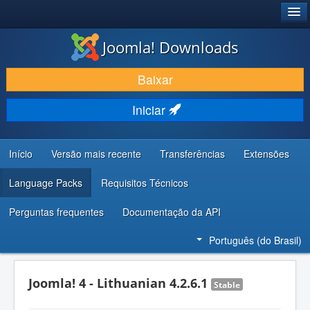
®
JOOMLA!
Joomla! Downloads
BAIXAR E APRIMORAR
Baixar
DESCUBRA & APRENDA
Iniciar
COMUNIDADE & SUPORTE
RECURSOS PARA DESENVOLVEDORES
Início
Versão mais recente
Transferências
Extensões
Language Packs
Requisitos Técnicos
Perguntas frequentes
Documentação da API
Português (do Brasil)
Joomla! 4 - Lithuanian 4.2.6.1
Stable