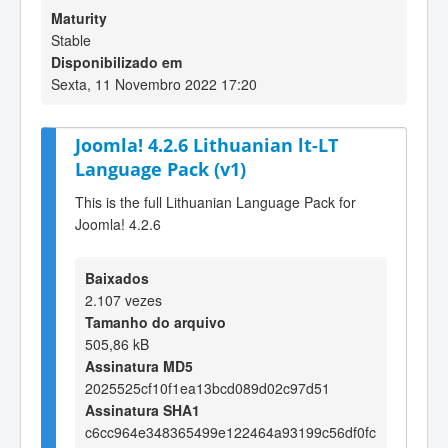
Maturity
Stable
Disponibilizado em
Sexta, 11 Novembro 2022 17:20
Joomla! 4.2.6 Lithuanian lt-LT
Language Pack (v1)
This is the full Lithuanian Language Pack for
Joomla! 4.2.6
Baixados
2.107 vezes
Tamanho do arquivo
505,86 kB
Assinatura MD5
2025525cf10f1ea13bcd089d02c97d51
Assinatura SHA1
c6cc964e348365499e122464a93199c56df0fc