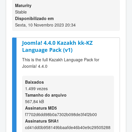
Maturity
Stable
Disponibilizado em
Sexta, 10 Novembro 2023 20:34
Joomla! 4.4.0 Kazakh kk-KZ
Language Pack (v1)
This is the full Kazakh Language Pack for
Joomla! 4.4.0
Baixados
1.499 vezes
Tamanho do arquivo
567,84 kB
Assinatura MD5
f7702d6dd98b0a7302b098de3f4f2b00
Assinatura SHA1
cd41dd0b958149bbaafde46b40e9c29505288