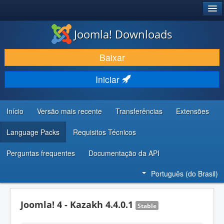
®
JOOMLA!
Joomla! Downloads
BAIXAR E APRIMORAR
Baixar
DESCUBRA & APRENDA
Iniciar
COMUNIDADE & SUPORTE
RECURSOS PARA DESENVOLVEDORES
Início
Versão mais recente
Transferências
Extensões
Language Packs
Requisitos Técnicos
Perguntas frequentes
Documentação da API
Português (do Brasil)
Joomla! 4 - Kazakh 4.4.0.1
Stable