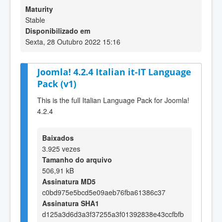
Maturity
Stable
Disponibilizado em
Sexta, 28 Outubro 2022 15:16
Joomla! 4.2.4 Italian it-IT Language
Pack (v1)
This is the full Italian Language Pack for Joomla!
4.2.4
Baixados
3.925 vezes
Tamanho do arquivo
506,91 kB
Assinatura MD5
c0bd975e5bcd5e09aeb76fba61386c37
Assinatura SHA1
d125a3d6d3a3f37255a3f01392838e43ccfbfb