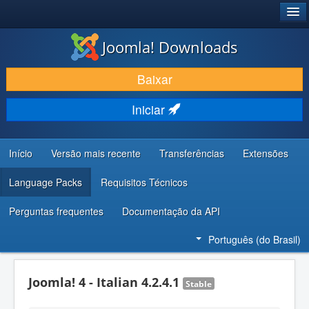
®
JOOMLA!
Joomla! Downloads
BAIXAR E APRIMORAR
Baixar
DESCUBRA & APRENDA
Iniciar
COMUNIDADE & SUPORTE
RECURSOS PARA DESENVOLVEDORES
Início
Versão mais recente
Transferências
Extensões
Language Packs
Requisitos Técnicos
Perguntas frequentes
Documentação da API
Português (do Brasil)
Joomla! 4 - Italian 4.2.4.1
Stable